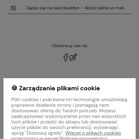
Zapisz się na nasz biuletyn – Wpisz adres e-mail
Obserwuj nas na
polityce prywatności
🍪 Zarządzanie plikami cookie
MOJE KONTO
Pliki cookies i pokrewne im technologie umożliwiają
PŁATNOŚCI I DOSTAWA
poprawne działanie strony i pomagają nam
dostosować ofertę do Twoich potrzeb. Możesz
zaakceptować wykorzystanie przez nas wszystkich
INFORMACJE
tych plików i przejść do sklepu lub dostosować
użycie plików do swoich preferencji, wybierając
opcję "Dostosuj zgody".
Więcej o plikach cookies
O NAS
przeczytasz w naszej Polityce prywatności.