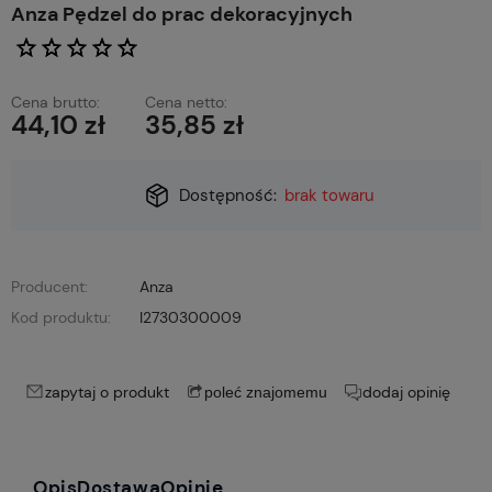
Anza Pędzel do prac dekoracyjnych
Cena brutto:
Cena netto:
44,10 zł
35,85 zł
Dostępność:
brak towaru
Producent:
Anza
Kod produktu:
I2730300009
zapytaj o produkt
dodaj opinię
poleć znajomemu
Opis
Dostawa
Opinie