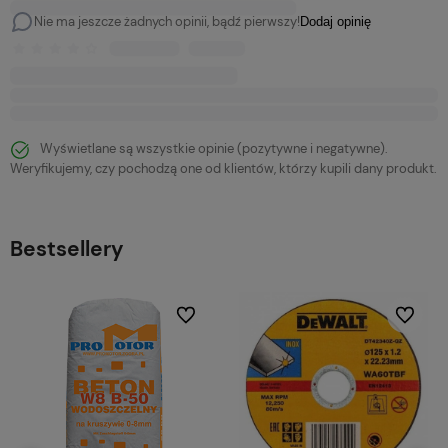
Nie ma jeszcze żadnych opinii, bądź pierwszy!
Dodaj opinię
Wyświetlane są wszystkie opinie (pozytywne i negatywne).
Weryfikujemy, czy pochodzą one od klientów, którzy kupili dany produkt.
Bestsellery
bionych
Do ulubionych
Do ulubi