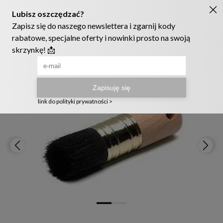
Ruszyła nowa szata graficzna naszego sklepu! ❤️
222905958
sklep@telmak.pl
Telmak
Farby i tynki
Narzędzia malarskie
Pędzle malarskie