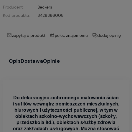
Producent:
Beckers
Kod produktu:
8428366008
zapytaj o produkt
dodaj opinię
poleć znajomemu
Opis
Dostawa
Opinie
Do dekoracyjno-ochronnego malowania ścian
i sufitów wewnątrz pomieszczeń mieszkalnych,
biurowych i użyteczności publicznej, w tym w
obiektach szkolno-wychowawczych (szkoły,
przedszkola itd.), obiektach służby zdrowia
oraz zakładach usługowych. Można stosować