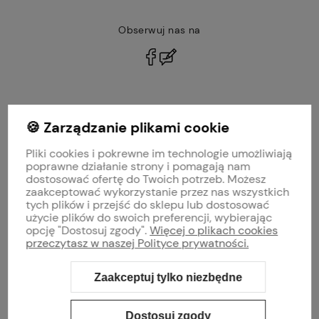
Obserwuj nas na
polityce prywatności
🍪 Zarządzanie plikami cookie
MOJE KONTO
Pliki cookies i pokrewne im technologie umożliwiają
PŁATNOŚCI I DOSTAWA
poprawne działanie strony i pomagają nam
dostosować ofertę do Twoich potrzeb. Możesz
zaakceptować wykorzystanie przez nas wszystkich
INFORMACJE
tych plików i przejść do sklepu lub dostosować
użycie plików do swoich preferencji, wybierając
opcję "Dostosuj zgody".
Więcej o plikach cookies
O NAS
przeczytasz w naszej Polityce prywatności.
Zaakceptuj tylko niezbędne
Sklep internetowy Shoper Premium
Szablon Shoper Modern 3.0™
od
GrowCommerce
Dostosuj zgody