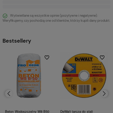
Wyświetlane są wszystkie opinie (pozytywne i negatywne).
Weryfikujemy, czy pochodzą one od klientów, którzy kupili dany produkt.
Bestsellery
bionych
Do ulubionych
Do ulubi
Beton Wodoszczelny W8 B50
DeWalt tarcza do stali