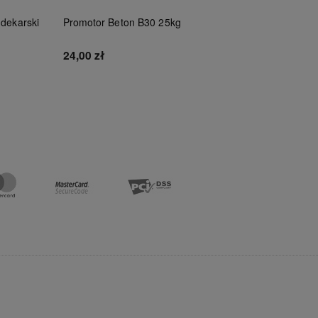
 dekarski
Promotor Beton B30 25kg
Tytan Czy
100ml
24,00 zł
46,00 zł
Do koszyka