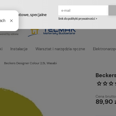
Ruszyła nowa szata graficzna naszego sklepu! ❤️
ki
Instalacje
Warsztat i narzędzia ręczne
Elektronarzę
Beckers Designer Colour 2,5L Wasabi
Beckers
Cena brutto
89,90 