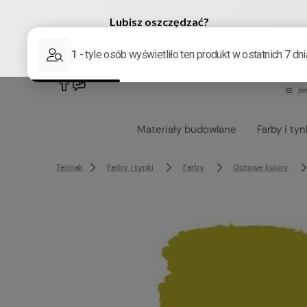
222905958
sklep@telmak.pl
Materiały budowlane
Farby i tyn
Telmak
Farby i tynki
Farby
Gotowe kolory