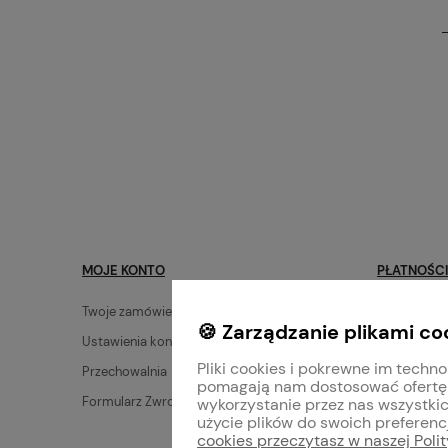
MOJE KONTO
PŁATNOŚCI
Twoje zamówienia
Dostawa
🍪 Zarządzanie plikami co
Ustawienia konta
Zwroty i re
Pliki cookies i pokrewne im techno
Przechowalnia
Płatności
pomagają nam dostosować ofertę
Formularz Zwrotów
Mieszanie f
wykorzystanie przez nas wszystkic
użycie plików do swoich preferencj
cookies przeczytasz w naszej Poli