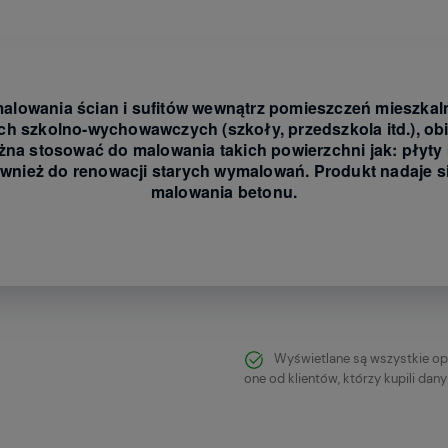
lowania ścian i sufitów wewnątrz pomieszczeń mieszkaln
ach szkolno-wychowawczych (szkoły, przedszkola itd.), ob
a stosować do malowania takich powierzchni jak: płyty
wnież do renowacji starych wymalowań. Produkt nadaje s
malowania betonu.
Wyświetlane są wszystkie op
one od klientów, którzy kupili dan