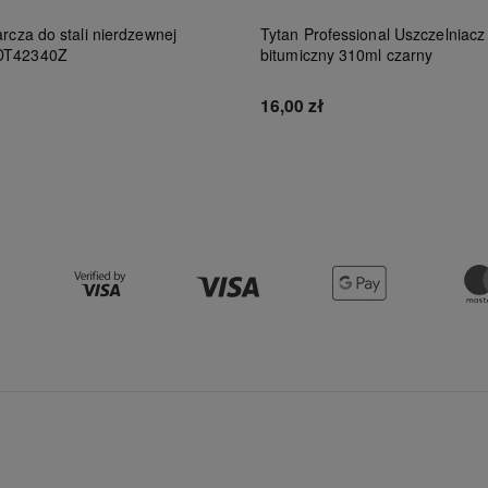
rcza do stali nierdzewnej
Tytan Professional Uszczelniacz
DT42340Z
bitumiczny 310ml czarny
16,00 zł
Do koszyka
Do koszyka