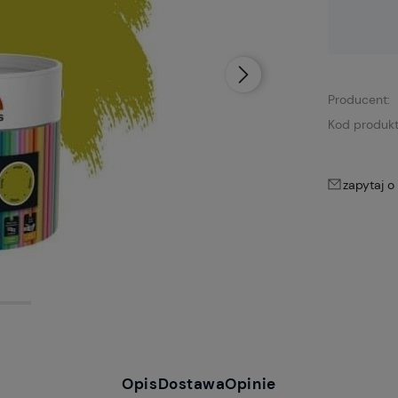
Dostępność:
brak towaru
Producent:
Kod produkt
zapytaj o
Opis
Dostawa
Opinie