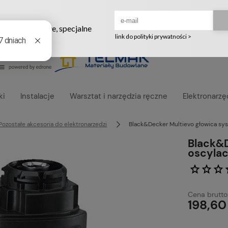
Ruszyła nowa szata graficzna naszego sklepu! ❤️
ki
Instalacje
Warsztat i narzędzia ręczne
Elektronarzę
Pozostałe akcesoria do elektronarzędzi
Black&Decker Multievo głowica sy
Black&D
oscyla
Cena brutto
198,60 