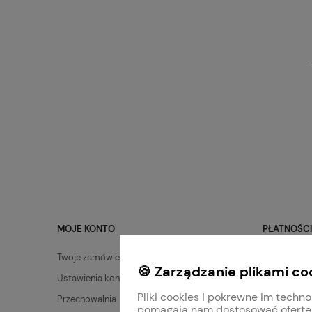
MOJE KONTO
PŁATNOŚCI
Twoje zamówienia
Dostawa
🍪 Zarządzanie plikami co
Ustawienia konta
Zwroty i re
Pliki cookies i pokrewne im techno
Przechowalnia
Płatności
pomagają nam dostosować ofertę