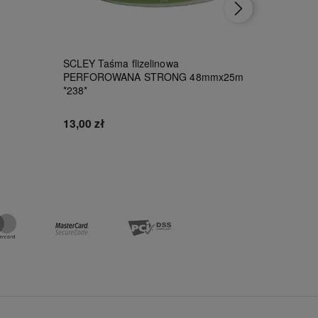
SCLEY Taśma flizelinowa
Kerakoll 
PERFOROWANA STRONG 48mmx25m
*238*
111,00 z
13,00 zł
Do koszyka