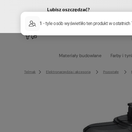
222905958
sklep@telmak.pl
Materiały budowlane
Farby i tyn
Telmak
Elektronarzędzia i akcesoria
Pozostałe