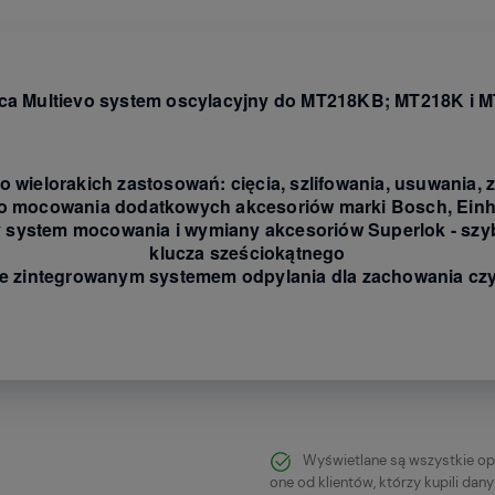
ca Multievo system oscylacyjny do MT218KB; MT218K i 
o wielorakich zastosowań: cięcia, szlifowania, usuwania, 
o mocowania dodatkowych akcesoriów marki Bosch, Einh
system mocowania i wymiany akcesoriów Superlok - szybk
klucza sześciokątnego
 ze zintegrowanym systemem odpylania dla zachowania cz
Wyświetlane są wszystkie op
one od klientów, którzy kupili dan