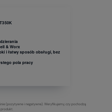
MT350K
zdzierania
ell & Worx
i i łatwy sposób obsługi, bez
ystego pola pracy
inie (pozytywne i negatywne). Weryfikujemy, czy pochodzą
y produkt.