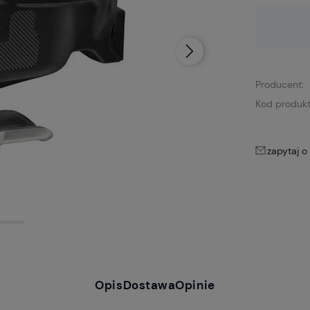
Dostępność:
brak towaru
Producent:
Kod produkt
zapytaj o
Opis
Dostawa
Opinie