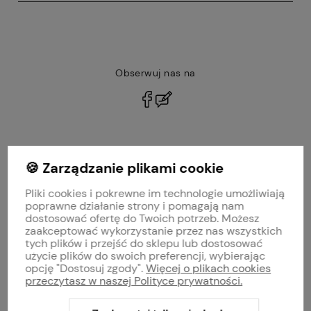
Obserwuj nas na
polityce prywatności
🍪 Zarządzanie plikami cookie
MOJE KONTO
Pliki cookies i pokrewne im technologie umożliwiają
PŁATNOŚCI I DOSTAWA
poprawne działanie strony i pomagają nam
dostosować ofertę do Twoich potrzeb. Możesz
zaakceptować wykorzystanie przez nas wszystkich
INFORMACJE
tych plików i przejść do sklepu lub dostosować
użycie plików do swoich preferencji, wybierając
opcję "Dostosuj zgody".
Więcej o plikach cookies
O NAS
przeczytasz w naszej Polityce prywatności.