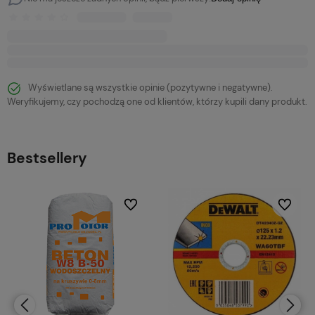
Wyświetlane są wszystkie opinie (pozytywne i negatywne).
Weryfikujemy, czy pochodzą one od klientów, którzy kupili dany produkt.
Bestsellery
bionych
Do ulubionych
Do ulubi