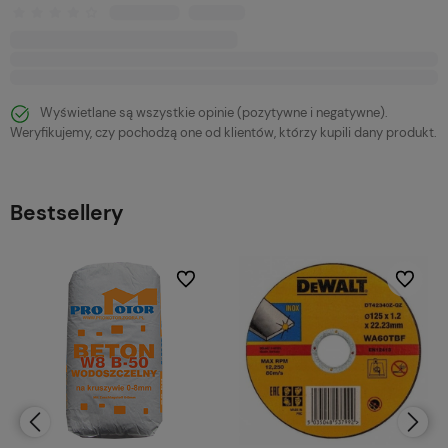
Wyświetlane są wszystkie opinie (pozytywne i negatywne).
Weryfikujemy, czy pochodzą one od klientów, którzy kupili dany produkt.
Bestsellery
bionych
Do ulubionych
Do ulubi