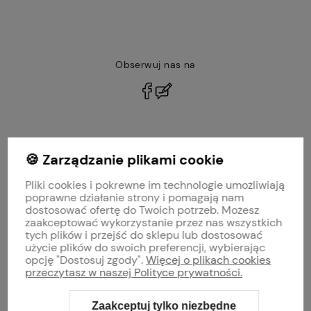
Obserwuj nas na
polityce prywatności
🍪 Zarządzanie plikami cookie
MOJE KONTO
Pliki cookies i pokrewne im technologie umożliwiają
PŁATNOŚCI I DOSTAWA
poprawne działanie strony i pomagają nam
dostosować ofertę do Twoich potrzeb. Możesz
zaakceptować wykorzystanie przez nas wszystkich
INFORMACJE
tych plików i przejść do sklepu lub dostosować
użycie plików do swoich preferencji, wybierając
opcję "Dostosuj zgody".
Więcej o plikach cookies
O NAS
przeczytasz w naszej Polityce prywatności.
Zaakceptuj tylko niezbędne