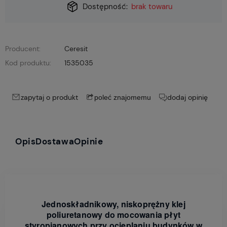
Dostępność:
brak towaru
Producent:
Ceresit
Kod produktu:
1535035
zapytaj o produkt
dodaj opinię
poleć znajomemu
Opis
Dostawa
Opinie
Jednoskładnikowy, niskoprężny klej
poliuretanowy do mocowania płyt
styropianowych przy ocieplaniu budynków w