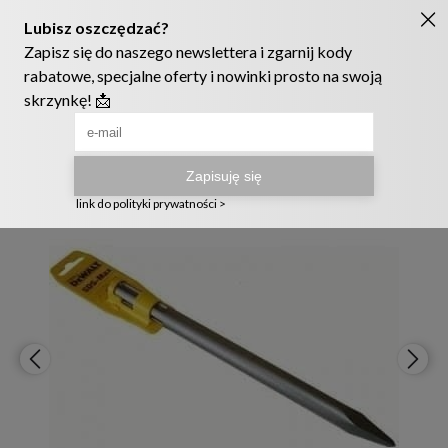
Ruszyła nowa szata graficzna naszego sklepu! ❤️
222905958
sklep@telmak.pl
Telmak
Elektronarzędzia i akcesoria
Wkrętarki wiertarki młoty