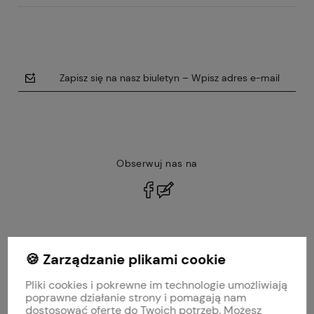
Zapisz się na nasz biuletyn – Wpisz adres e-mail
Obserwuj nas na
polityce prywatności
🍪 Zarządzanie plikami cookie
MOJE KONTO
Pliki cookies i pokrewne im technologie umożliwiają
PŁATNOŚCI I DOSTAWA
poprawne działanie strony i pomagają nam
dostosować ofertę do Twoich potrzeb. Możesz