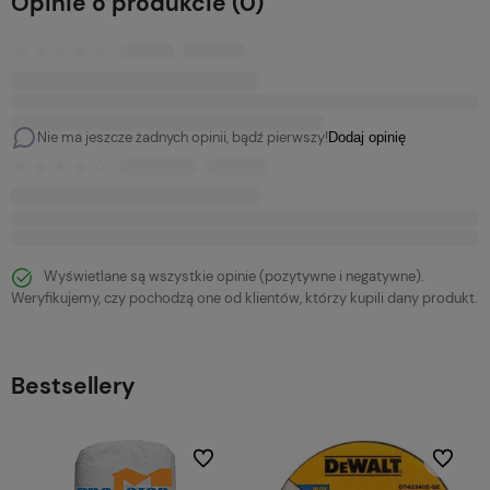
Opinie o produkcie (0)
Nie ma jeszcze żadnych opinii, bądź pierwszy!
Dodaj opinię
Wyświetlane są wszystkie opinie (pozytywne i negatywne).
Weryfikujemy, czy pochodzą one od klientów, którzy kupili dany produkt.
Bestsellery
bionych
Do ulubionych
Do ulubi