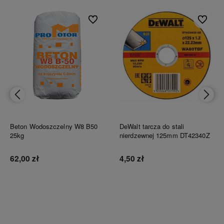
bionych
Do ulubionych
Do ulubi
Beton Wodoszczelny W8 B50
DeWalt tarcza do stali
25kg
nierdzewnej 125mm DT42340Z
62,00 zł
4,50 zł
Do koszyka
Do koszyka