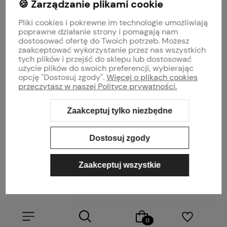
🍪 Zarządzanie plikami cookie
MOJE KONTO
Pliki cookies i pokrewne im technologie umożliwiają
PŁATNOŚCI I DOSTAWA
poprawne działanie strony i pomagają nam
dostosować ofertę do Twoich potrzeb. Możesz
zaakceptować wykorzystanie przez nas wszystkich
INFORMACJE
tych plików i przejść do sklepu lub dostosować
użycie plików do swoich preferencji, wybierając
opcję "Dostosuj zgody".
Więcej o plikach cookies
O NAS
przeczytasz w naszej Polityce prywatności.
Zaakceptuj tylko niezbędne
Sklep internetowy Shoper Premium
Szablon Shoper Modern 3.0™
od
GrowCommerce
Dostosuj zgody
Zaakceptuj wszystkie