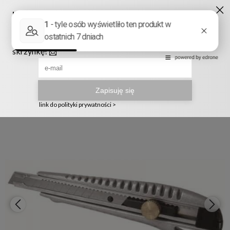
Ruszyła nowa szata graficzna naszego sklepu! ❤️
222905958
sklep@telmak.pl
Telmak
Warsztat i narzędzia ręczne
Narzędzia do cięcia i obróbki