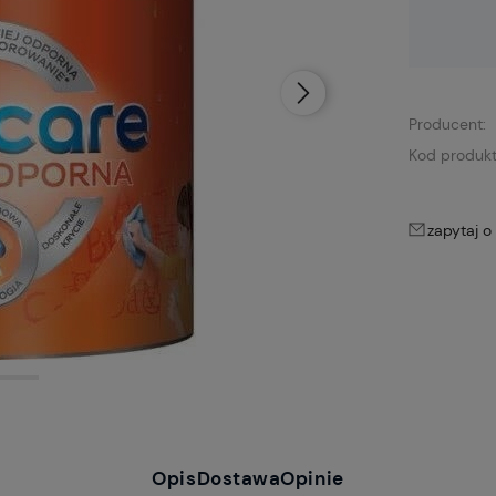
Dostępność:
brak towaru
Producent:
Kod produkt
zapytaj o
Opis
Dostawa
Opinie