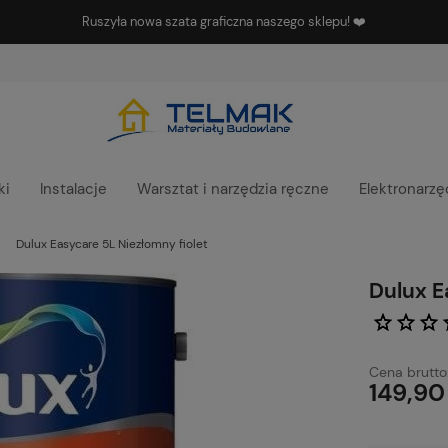
Ruszyła nowa szata graficzna naszego sklepu! ❤️
ki
Instalacje
Warsztat i narzędzia ręczne
Elektronarzę
Dulux Easycare 5L Niezłomny fiolet
Dulux E
Cena brutto
149,90 