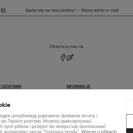
Zapisz się na nasz biuletyn – Wpisz adres e-mail
Obserwuj nas na
polityce
prywatności
 I DOSTAWA
INFORMACJE
Blog
okie
klamacje
Program lojalnościowy
logie umożliwiają poprawne działanie strony i
Regulaminy
 do Twoich potrzeb. Możesz zaakceptować
arb i tynków
Polityka prywatności
h tych plików i przejść do sklepu lub dostosować
i, wybierając opcję "Dostosuj zgody".
Więcej o plikach