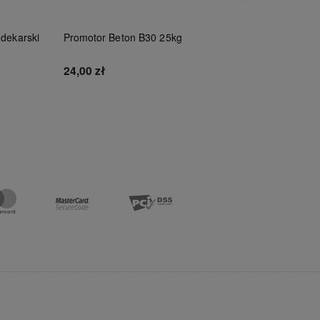
 dekarski
Promotor Beton B30 25kg
Tytan Czy
100ml
24,00 zł
46,00 zł
Do koszyka