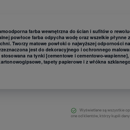
lamoodporna farba wewnętrzna do ścian i sufitów o rewol
alnej powłoce farba odpycha wodę oraz wszelkie płynne z
chni. Tworzy matowe powłoki o najwyższej odporności na 
przeznaczona jest do dekoracyjnego i ochronnego malowan
 stosowana na tynki [cementowe i cementowo-wapienne], 
kartonowogipsowe, tapety papierowe i z włókna szklanego
Wyświetlane są wszystkie op
one od klientów, którzy kupili dan