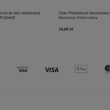
rcza do stali nierdzewnej
Tytan Professional Uszczelniacz
DT42340Z
bitumiczny 310ml czarny
16,00 zł
Do koszyka
Do koszyka