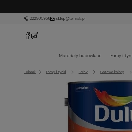
222905958
sklep@telmak.pl
Materiały budowlane
Farby i tyn
Telmak
Farby i tynki
Farby
Gotowe kolory