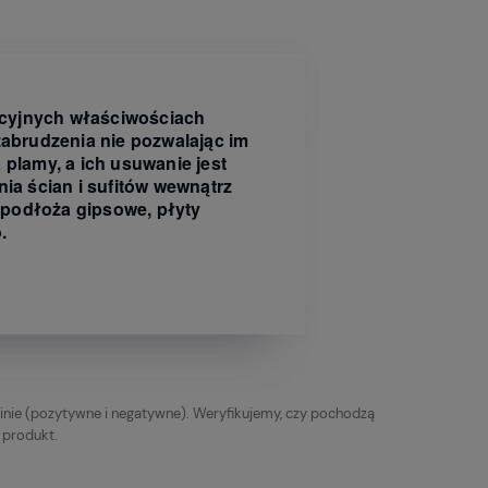
ucyjnych właściwościach
abrudzenia nie pozwalając im
plamy, a ich usuwanie jest
ia ścian i sufitów wewnątrz
podłoża gipsowe, płyty
.
inie (pozytywne i negatywne). Weryfikujemy, czy pochodzą
y produkt.