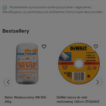
Wyświetlane są wszystkie opinie (pozytywne i negatywne).
Weryfikujemy, czy pochodzą one od klientów, którzy kupili dany produkt.
Bestsellery
bionych
Do ulubionych
Do ulubi
Beton Wodoszczelny W8 B50
DeWalt tarcza do stali
25kg
nierdzewnej 125mm DT42340Z