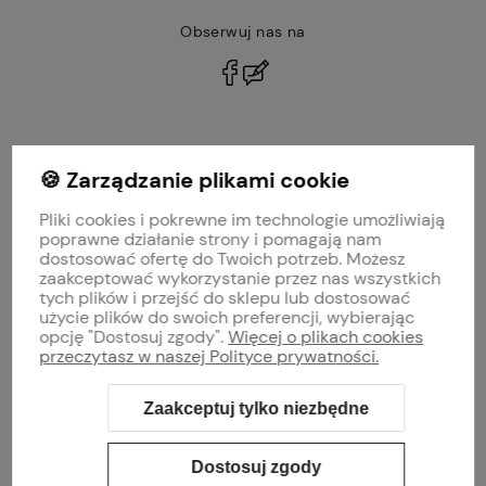
Obserwuj nas na
polityce prywatności
🍪 Zarządzanie plikami cookie
MOJE KONTO
Pliki cookies i pokrewne im technologie umożliwiają
PŁATNOŚCI I DOSTAWA
poprawne działanie strony i pomagają nam
dostosować ofertę do Twoich potrzeb. Możesz
zaakceptować wykorzystanie przez nas wszystkich
INFORMACJE
tych plików i przejść do sklepu lub dostosować
użycie plików do swoich preferencji, wybierając
opcję "Dostosuj zgody".
Więcej o plikach cookies
O NAS
przeczytasz w naszej Polityce prywatności.
Zaakceptuj tylko niezbędne
Sklep internetowy Shoper Premium
Szablon Shoper Modern 3.0™
od
GrowCommerce
Dostosuj zgody