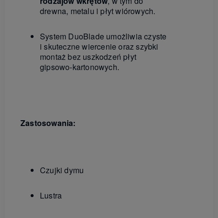
rodzajów wkrętów
, w tym do
drewna, metalu i płyt wiórowych.
System DuoBlade umożliwia czyste
i skuteczne wiercenie oraz szybki
montaż bez uszkodzeń płyt
gipsowo-kartonowych.
Zastosowania:
Czujki dymu
Lustra