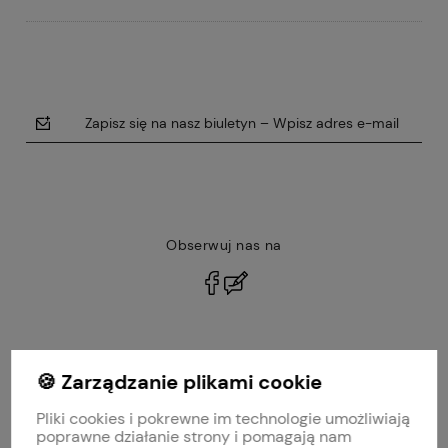
Zapisz się na nasz biuletyn – Wpisz adres e-mail
Obserwuj nas na
polityce prywatności
🍪 Zarządzanie plikami cookie
MOJE KONTO
Pliki cookies i pokrewne im technologie umożliwiają
PŁATNOŚCI I DOSTAWA
poprawne działanie strony i pomagają nam