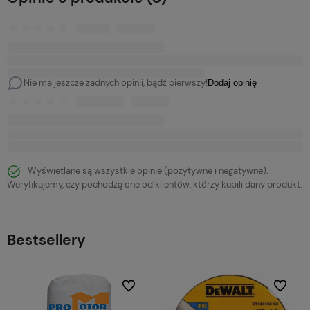
Nie ma jeszcze żadnych opinii, bądź pierwszy!
Dodaj opinię
Wyświetlane są wszystkie opinie (pozytywne i negatywne).
Weryfikujemy, czy pochodzą one od klientów, którzy kupili dany produkt.
Bestsellery
bionych
Do ulubionych
Do ulubi