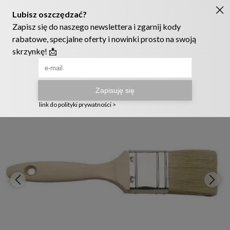
Ruszyła nowa szata graficzna naszego sklepu! ❤️
222905958
sklep@telmak.pl
Telmak
Farby i tynki
Narzędzia malarskie
Pędzle malarskie