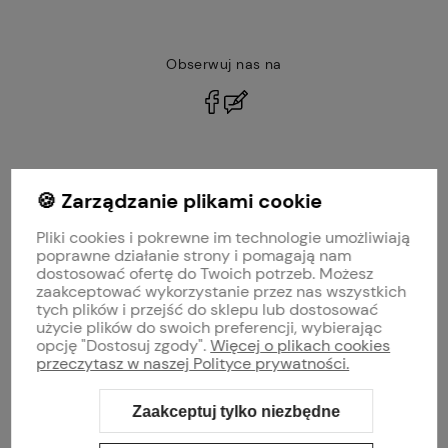
Obserwuj nas na
polityce prywatności
🍪 Zarządzanie plikami cookie
MOJE KONTO
Pliki cookies i pokrewne im technologie umożliwiają
PŁATNOŚCI I DOSTAWA
poprawne działanie strony i pomagają nam
dostosować ofertę do Twoich potrzeb. Możesz
zaakceptować wykorzystanie przez nas wszystkich
INFORMACJE
tych plików i przejść do sklepu lub dostosować
użycie plików do swoich preferencji, wybierając
opcję "Dostosuj zgody".
Więcej o plikach cookies
O NAS
przeczytasz w naszej Polityce prywatności.
Zaakceptuj tylko niezbędne
Sklep internetowy Shoper Premium
Szablon Shoper Modern 3.0™
od