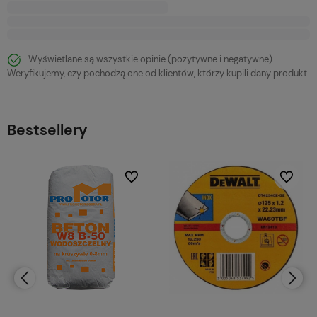
Wyświetlane są wszystkie opinie (pozytywne i negatywne).
Weryfikujemy, czy pochodzą one od klientów, którzy kupili dany produkt.
Bestsellery
bionych
Do ulubionych
Do ulubi