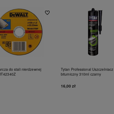
Do ulubionych
rcza do stali nierdzewnej
Tytan Professional Uszczelniacz
DT42340Z
bitumiczny 310ml czarny
16,00 zł
Do koszyka
Do koszyka