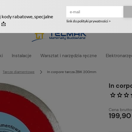
Ruszyła nowa szata graficzna naszego sklepu! ❤️
ki
Instalacje
Warsztat i narzędzia ręczne
Elektronarzę
Tarcze diamentowe
In corpore tarcza ŻBIK 200mm
In corp
Cena brutto
199,90 