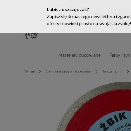
222905958
sklep@telmak.pl
Materiały budowlane
Farby i tyn
Telmak
Elektronarzędzia i akcesoria
Tarcze i piły