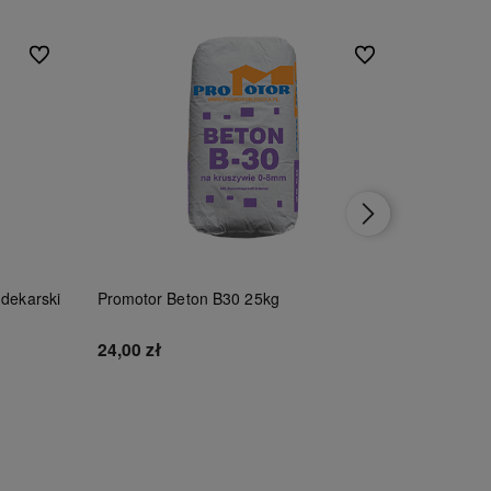
Do ulubionych
Do ulubionych
 dekarski
Promotor Beton B30 25kg
Tytan Czy
100ml
24,00 zł
46,00 zł
Do koszyka