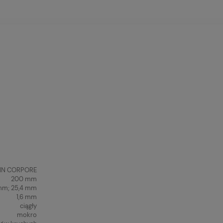
 IN CORPORE
200 mm
mm; 25,4 mm
1,6 mm
ciągły
mokro