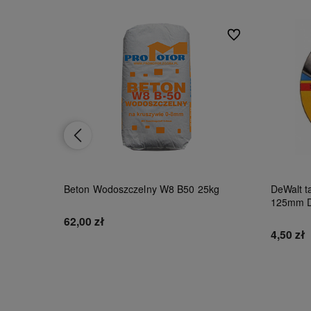
Do ulubionych
Do ulubionych
Beton Wodoszczelny W8 B50 25kg
DeWalt ta
125mm 
62,00 zł
4,50 zł
Do koszyka