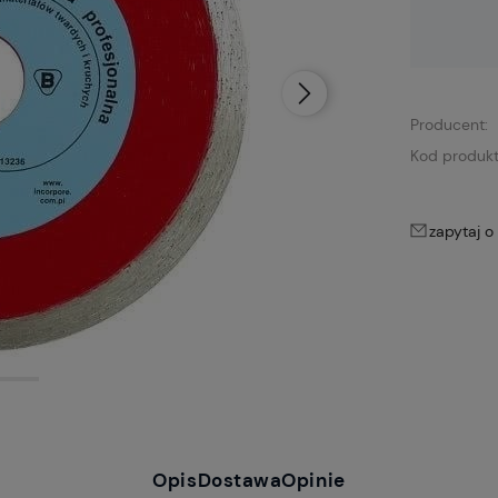
Dostępność:
brak towaru
Producent:
Kod produkt
zapytaj o
Opis
Dostawa
Opinie