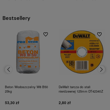
Bestsellery
bionych
Do ulubionych
Do ulubi
Beton Wodoszczelny W8 B50
DeWalt tarcza do stali
25kg
nierdzewnej 125mm DT42340Z
53,30 zł
2,80 zł