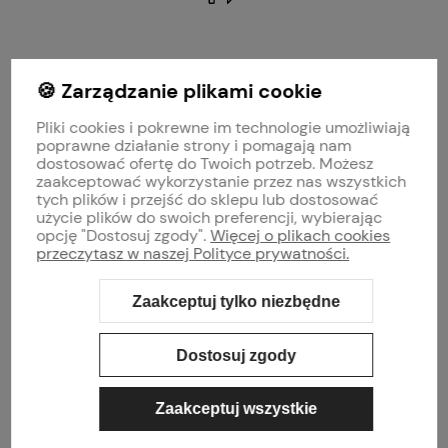
polityce prywatności
🍪 Zarządzanie plikami cookie
MOJE KONTO
Pliki cookies i pokrewne im technologie umożliwiają
PŁATNOŚCI I DOSTAWA
poprawne działanie strony i pomagają nam
dostosować ofertę do Twoich potrzeb. Możesz
zaakceptować wykorzystanie przez nas wszystkich
INFORMACJE
tych plików i przejść do sklepu lub dostosować
użycie plików do swoich preferencji, wybierając
opcję "Dostosuj zgody".
Więcej o plikach cookies
O NAS
przeczytasz w naszej Polityce prywatności.
Zaakceptuj tylko niezbędne
Sklep internetowy Shoper Premium
Szablon Shoper Modern 3.0™
od
GrowCommerce
Dostosuj zgody
Zaakceptuj wszystkie