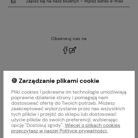
Zapisz się na nasz biuletyn – Wpisz adres e-mail
Obserwuj nas na
polityce prywatności
🍪 Zarządzanie plikami cookie
MOJE KONTO
Pliki cookies i pokrewne im technologie umożliwiają
PŁATNOŚCI I DOSTAWA
poprawne działanie strony i pomagają nam
dostosować ofertę do Twoich potrzeb. Możesz
zaakceptować wykorzystanie przez nas wszystkich
INFORMACJE
tych plików i przejść do sklepu lub dostosować
użycie plików do swoich preferencji, wybierając
opcję "Dostosuj zgody".
Więcej o plikach cookies
O NAS
przeczytasz w naszej Polityce prywatności.