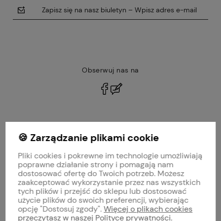
Zapisz się na nasz biuletyn – Wpisz adres e-mail
Obserwuj nas na
polityce prywatności
🍪 Zarządzanie plikami cookie
MOJE KONTO
Pliki cookies i pokrewne im technologie umożliwiają
PŁATNOŚCI I DOSTAWA
poprawne działanie strony i pomagają nam
dostosować ofertę do Twoich potrzeb. Możesz
zaakceptować wykorzystanie przez nas wszystkich
INFORMACJE
tych plików i przejść do sklepu lub dostosować
użycie plików do swoich preferencji, wybierając
opcję "Dostosuj zgody".
Więcej o plikach cookies
O NAS
przeczytasz w naszej Polityce prywatności.