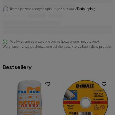
Nie ma jeszcze żadnych opinii, bądź pierwszy!
Dodaj opinię
Wyświetlane są wszystkie opinie (pozytywne i negatywne).
Weryfikujemy, czy pochodzą one od klientów, którzy kupili dany produkt.
Bestsellery
bionych
Do ulubionych
Do ulubi