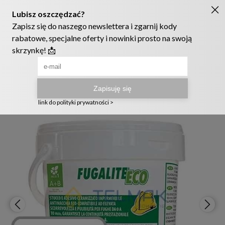
Ruszyła nowa szata graficzna naszego sklepu! ❤️
222905958
sklep@telmak.pl
Telmak
Materiały budowlane
Chemia budowlana
Fugi