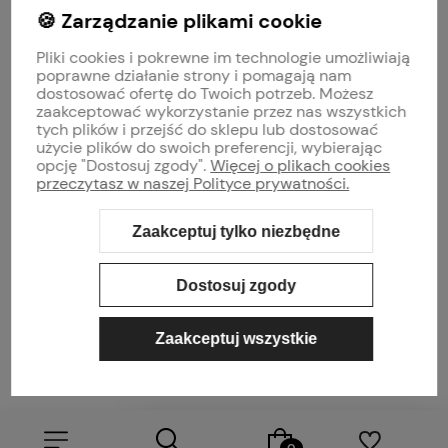
🍪 Zarządzanie plikami cookie
MOJE KONTO
Pliki cookies i pokrewne im technologie umożliwiają
PŁATNOŚCI I DOSTAWA
poprawne działanie strony i pomagają nam
dostosować ofertę do Twoich potrzeb. Możesz
zaakceptować wykorzystanie przez nas wszystkich
INFORMACJE
tych plików i przejść do sklepu lub dostosować
użycie plików do swoich preferencji, wybierając
opcję "Dostosuj zgody".
Więcej o plikach cookies
O NAS
przeczytasz w naszej Polityce prywatności.
Zaakceptuj tylko niezbędne
Sklep internetowy Shoper Premium
Szablon Shoper Modern 3.0™
od
GrowCommerce
Dostosuj zgody
Zaakceptuj wszystkie