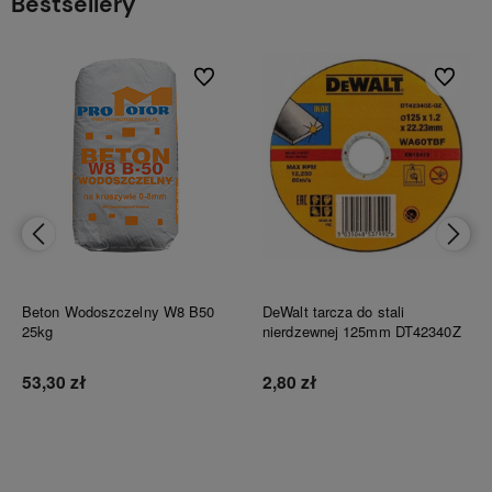
Bestsellery
bionych
Do ulubionych
Do ulubi
Beton Wodoszczelny W8 B50
DeWalt tarcza do stali
25kg
nierdzewnej 125mm DT42340Z
53,30 zł
2,80 zł
Do koszyka
Do koszyka