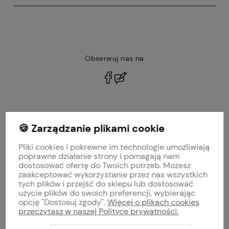
Obserwuj nas na
polityce prywatności
🍪 Zarządzanie plikami cookie
MOJE KONTO
Pliki cookies i pokrewne im technologie umożliwiają
PŁATNOŚCI I DOSTAWA
poprawne działanie strony i pomagają nam
dostosować ofertę do Twoich potrzeb. Możesz
zaakceptować wykorzystanie przez nas wszystkich
INFORMACJE
tych plików i przejść do sklepu lub dostosować
użycie plików do swoich preferencji, wybierając
opcję "Dostosuj zgody".
Więcej o plikach cookies
O NAS
przeczytasz w naszej Polityce prywatności.