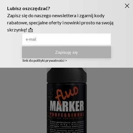
Ruszyła nowa szata graficzna naszego sklepu! ❤️
222905958
sklep@telmak.pl
Telmak
Farby i tynki
Emalie
Spraye
Spray Deco Colo