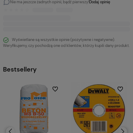
Nie ma jeszcze żadnych opinii, bądź pierwszy!
Dodaj opinię
Wyświetlane są wszystkie opinie (pozytywne i negatywne).
Weryfikujemy, czy pochodzą one od klientów, którzy kupili dany produkt.
Bestsellery
bionych
Do ulubionych
Do ulubi