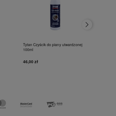
Tytan Czyścik do piany utwardzonej
SCLEY Ta
100ml
PERFOR
*238*
46,00 zł
13,00 zł
Do koszyka