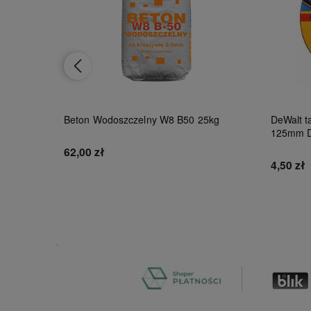
al9010
Beton Wodoszczelny W8 B50 25kg
DeWalt ta
125mm 
62,00 zł
4,50 zł
Do koszyka