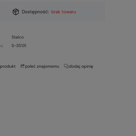
Dostępność:
brak towaru
Stalco
u:
S-35131
 produkt
dodaj opinię
poleć znajomemu