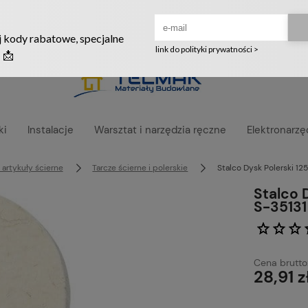
Ruszyła nowa szata graficzna naszego sklepu! ❤️
ki
Instalacje
Warsztat i narzędzia ręczne
Elektronarzę
artykuły ścierne
Tarcze ścierne i polerskie
Stalco Dysk Polerski 1
Stalco 
S-35131
Cena brutto
28,91 z