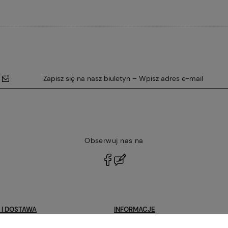
Zapisz się na nasz biuletyn – Wpisz adres e-mail
Obserwuj nas na
polityce
prywatności
 I DOSTAWA
INFORMACJE