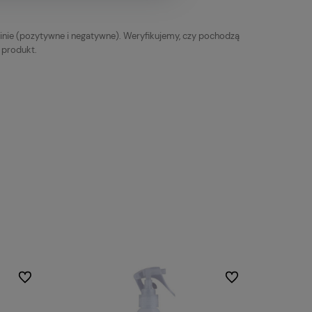
inie (pozytywne i negatywne). Weryfikujemy, czy pochodzą
y produkt.
Do ulubionych
Do ulubionych