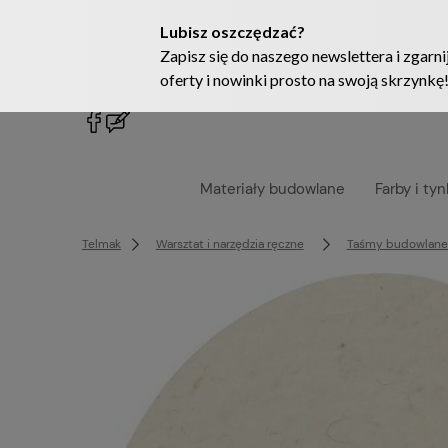
222905958
sklep@telmak.pl
Materiały budowlane
Farby i tyn
Telmak
Warsztat i narzędzia ręczne
Taśmy budowlane 