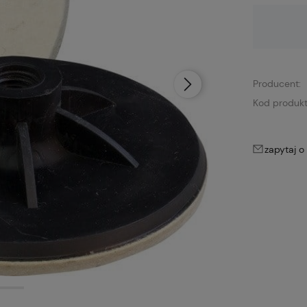
Dostępność:
brak towaru
Producent:
Kod produkt
zapytaj o