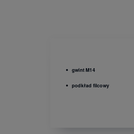
gwint M14
podkład filcowy