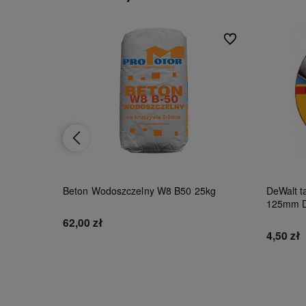
Do ulubionych
Do ulubionych
al9010
Beton Wodoszczelny W8 B50 25kg
DeWalt ta
125mm 
62,00 zł
4,50 zł
Do koszyka