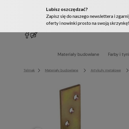
222905958
sklep@telmak.pl
Materiały budowlane
Farby i tyn
Telmak
Materiały budowlane
Artykuły metalowe