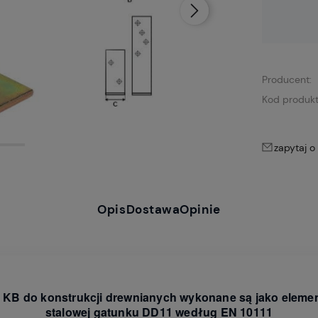
Dostępność:
brak towaru
Producent:
Kod produkt
zapytaj o
Opis
Dostawa
Opinie
u KB do konstrukcji drewnianych wykonane są jako elemen
stalowej gatunku DD11 według EN 10111