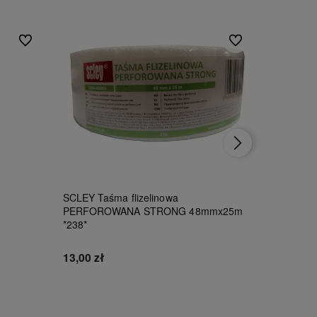
Do ulubionych
Do ulubionych
SCLEY Taśma flizelinowa
Kerakoll 
PERFOROWANA STRONG 48mmx25m
*238*
111,00 z
13,00 zł
Do koszyka