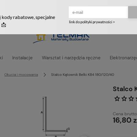
Ruszyła nowa szata graficzna naszego sklepu! ❤️
ki
Instalacje
Warsztat i narzędzia ręczne
Elektronarzę
Okucia i mocowania
Stalco Kątownik Belki KB4 180/120/40
Stalco 
Cena brutto
16,80 z