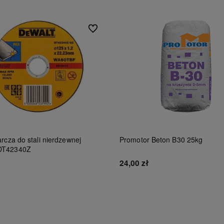
Do ulubionych
rcza do stali nierdzewnej
Promotor Beton B30 25kg
DT42340Z
24,00 zł
Do koszyka
Do koszyka