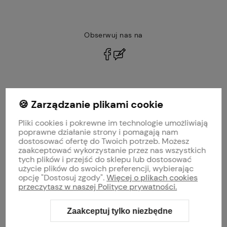
Obserwuj nas na
polityce prywatności
🍪 Zarządzanie plikami cookie
MOJE KONTO
Pliki cookies i pokrewne im technologie umożliwiają
PŁATNOŚCI I DOSTAWA
poprawne działanie strony i pomagają nam
dostosować ofertę do Twoich potrzeb. Możesz
zaakceptować wykorzystanie przez nas wszystkich
INFORMACJE
tych plików i przejść do sklepu lub dostosować
użycie plików do swoich preferencji, wybierając
opcję "Dostosuj zgody".
Więcej o plikach cookies
O NAS
przeczytasz w naszej Polityce prywatności.
Zaakceptuj tylko niezbędne
Sklep internetowy Shoper Premium
Szablon Shoper Modern 3.0™
od