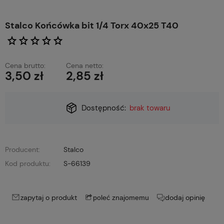
Stalco Końcówka bit 1/4 Torx 40x25 T40
Cena brutto:
Cena netto:
3,50 zł
2,85 zł
Dostępność:
brak towaru
Producent:
Stalco
Kod produktu:
S-66139
zapytaj o produkt
dodaj opinię
poleć znajomemu