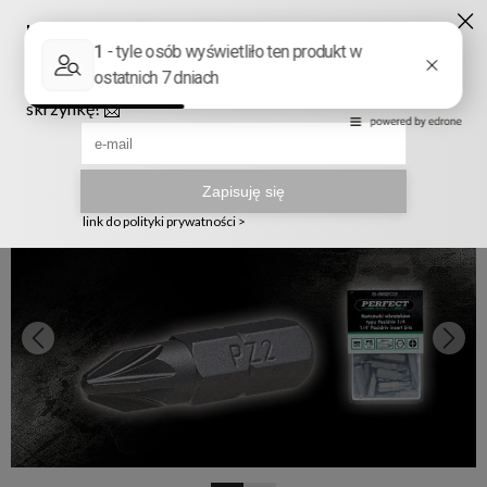
Ruszyła nowa szata graficzna naszego sklepu! ❤️
222905958
sklep@telmak.pl
Telmak
Elektronarzędzia i akcesoria
Wkrętarki wiertarki młoty