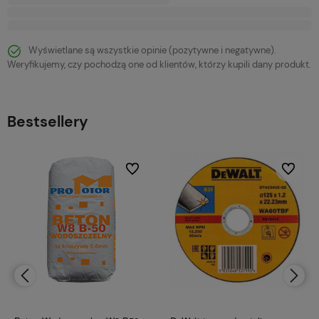
Wyświetlane są wszystkie opinie (pozytywne i negatywne).
Weryfikujemy, czy pochodzą one od klientów, którzy kupili dany produkt.
Bestsellery
bionych
Do ulubionych
Do ulubi