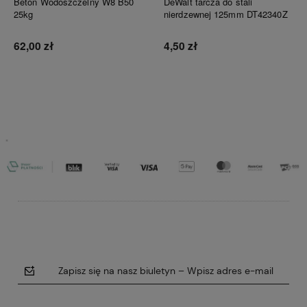
Beton Wodoszczelny W8 B50
DeWalt tarcza do stali
25kg
nierdzewnej 125mm DT42340Z
62,00 zł
4,50 zł
Do koszyka
Do koszyka
Zapisz się na nasz biuletyn – Wpisz adres e-mail