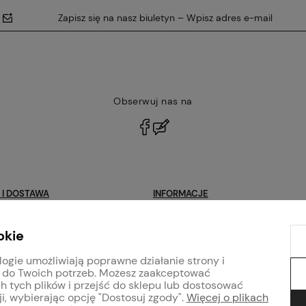
Zapisz się na nasz biuletyn – Wpisz adres e-mail
Obserwuj nas na
polityce
prywatności
 I DOSTAWA
INFORMACJE
Blog
okie
klamacje
Program lojalnościowy
logie umożliwiają poprawne działanie strony i
Regulaminy
 do Twoich potrzeb. Możesz zaakceptować
arb i tynków
Polityka prywatności
h tych plików i przejść do sklepu lub dostosować
i, wybierając opcję "Dostosuj zgody".
Więcej o plikach