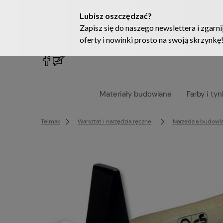
222905958
sklep@telmak.pl
Materiały budowlane
Farby i tyn
Telmak
Warsztat i narzędzia ręczne
Narzędzia budowl