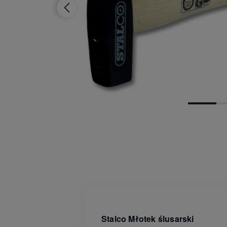
Dostępność:
brak towaru
Stalco Młotek ślusarski