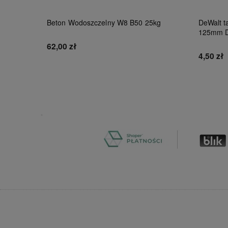
al9010
Beton Wodoszczelny W8 B50 25kg
DeWalt ta
125mm 
62,00 zł
4,50 zł
Do koszyka