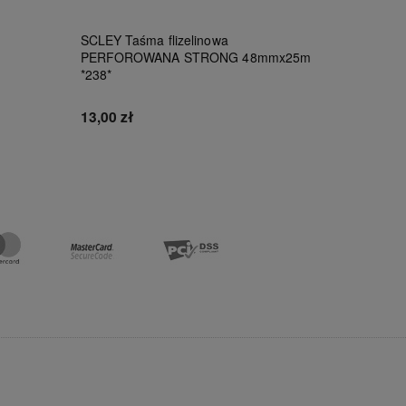
SCLEY Taśma flizelinowa
Tytan Czy
PERFOROWANA STRONG 48mmx25m
100ml
*238*
46,00 zł
13,00 zł
Do koszyka