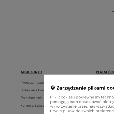
MOJE KONTO
PŁATNOŚCI
Twoje zamówienia
Dostawa
🍪 Zarządzanie plikami co
Ustawienia konta
Zwroty i re
Pliki cookies i pokrewne im techno
Przechowalnia
Płatności
pomagają nam dostosować ofertę
Formularz Zwrotów
Mieszanie f
wykorzystanie przez nas wszystkic
użycie plików do swoich preferencj