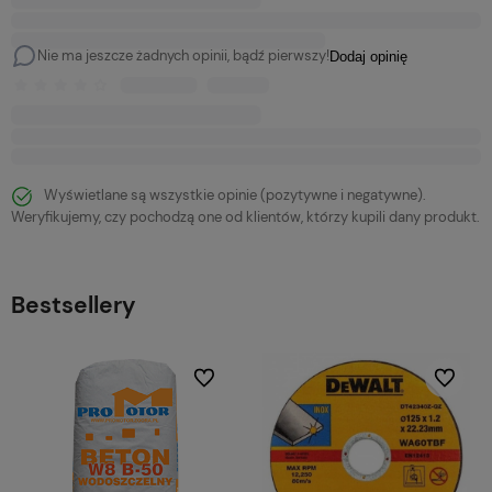
Nie ma jeszcze żadnych opinii, bądź pierwszy!
Dodaj opinię
Wyświetlane są wszystkie opinie (pozytywne i negatywne).
Weryfikujemy, czy pochodzą one od klientów, którzy kupili dany produkt.
Bestsellery
bionych
Do ulubionych
Do ulubi