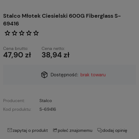
Stalco Młotek Ciesielski 600G Fiberglass S-
69416
Cena brutto:
Cena netto:
47,90 zł
38,94 zł
Dostępność:
brak towaru
Producent:
Stalco
Kod produktu:
S-69416
zapytaj o produkt
dodaj opinię
poleć znajomemu