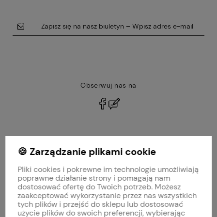
Zapisz się na nasz biuletyn – Wpisz adres e-mail
Obserwuj nas na
polityce prywatności
🍪 Zarządzanie plikami cookie
MOJE KONTO
Pliki cookies i pokrewne im technologie umożliwiają
PŁATNOŚCI I DOSTAWA
poprawne działanie strony i pomagają nam
dostosować ofertę do Twoich potrzeb. Możesz
zaakceptować wykorzystanie przez nas wszystkich
INFORMACJE
tych plików i przejść do sklepu lub dostosować
użycie plików do swoich preferencji, wybierając