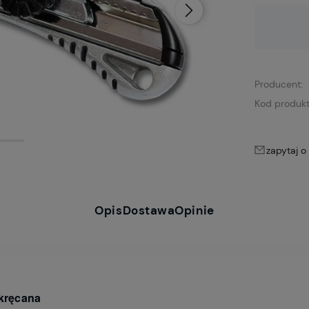
Dostępność:
brak towaru
Producent:
Kod produkt
zapytaj o
Opis
Dostawa
Opinie
kręcana