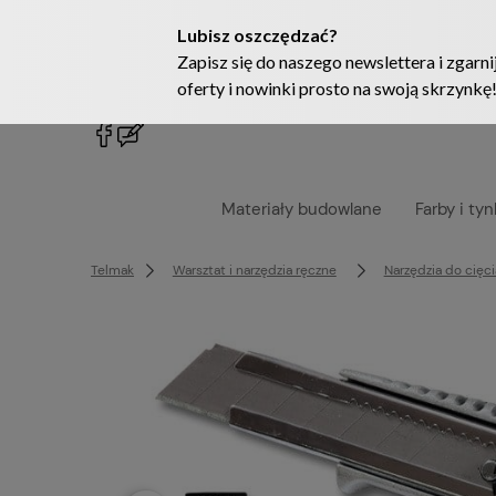
222905958
sklep@telmak.pl
Materiały budowlane
Farby i tyn
Telmak
Warsztat i narzędzia ręczne
Narzędzia do cięci