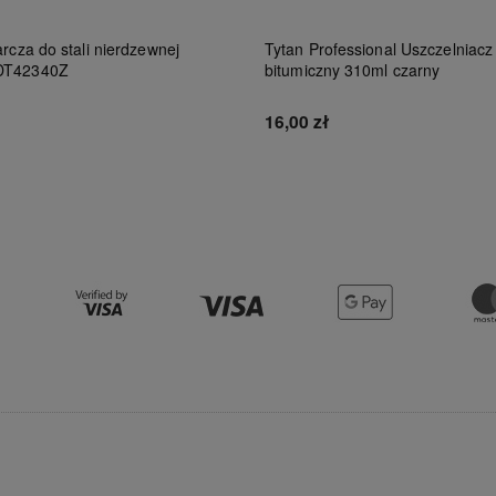
rcza do stali nierdzewnej
Tytan Professional Uszczelniacz
DT42340Z
bitumiczny 310ml czarny
16,00 zł
Do koszyka
Do koszyka