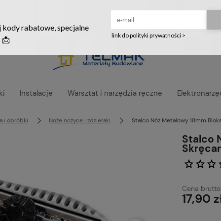
Ruszyła nowa szata graficzna naszego sklepu! ❤️
ki
Instalacje
Warsztat i narzędzia ręczne
Elektronarzę
a i obróbki
Noże nożyce i zdzieraki
Stalco Nóż Metalowy 18mm Blok
Stalco
Skręca
Cena brutto
17,90 z