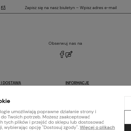
Zapisz się na nasz biuletyn – Wpisz adres e-mail
Obserwuj nas na
polityce
prywatności
 I DOSTAWA
INFORMACJE
Blog
okie
klamacje
Program lojalnościowy
logie umożliwiają poprawne działanie strony i
Regulaminy
 do Twoich potrzeb. Możesz zaakceptować
arb i tynków
Polityka prywatności
h tych plików i przejść do sklepu lub dostosować
i, wybierając opcję "Dostosuj zgody".
Więcej o plikach