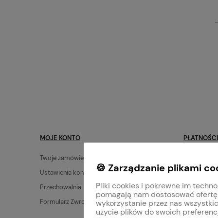
MOJE KONTO
PŁATNOŚCI
Twoje zamówienia
Dostawa
🍪 Zarządzanie plikami co
Ustawienia konta
Zwroty i re
Pliki cookies i pokrewne im techno
Przechowalnia
Płatności
pomagają nam dostosować ofertę
Formularz Zwrotów
Mieszanie f
wykorzystanie przez nas wszystkic
użycie plików do swoich preferencj