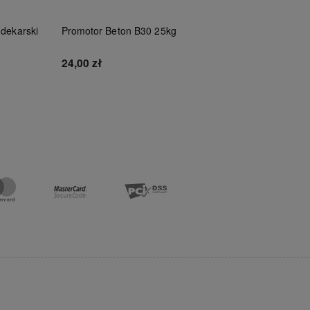
 dekarski
Promotor Beton B30 25kg
SCLEY Ta
PERFOR
*238*
24,00 zł
13,00 zł
Do koszyka