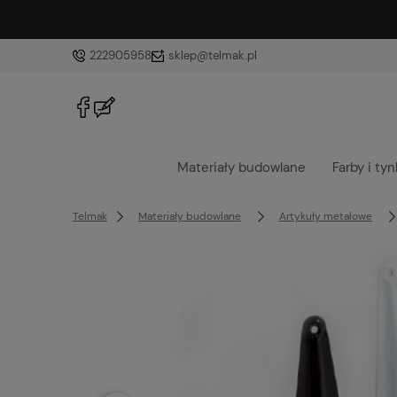
222905958
sklep@telmak.pl
Materiały budowlane
Farby i tyn
Telmak
Materiały budowlane
Artykuły metalowe