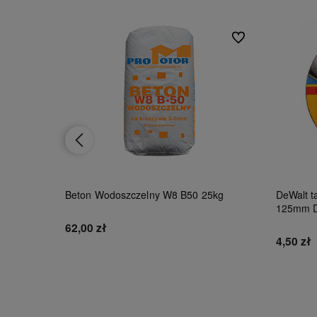
Do ulubionych
Do ulubionych
Beton Wodoszczelny W8 B50 25kg
DeWalt ta
125mm 
62,00 zł
4,50 zł
Do koszyka