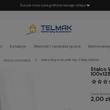
Ruszyła nowa szata graficzna naszego sklepu! ❤️
ki
Instalacje
Warsztat i narzędzia ręczne
Elektronarzę
Okucia i mocowania
Stalco Wsporniki półki Wp-2 Biały 100x125
Stalco 
100x12
Cena brutto
2,00 zł