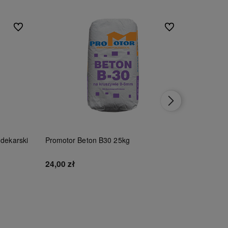
Do ulubionych
Do ulubionych
 dekarski
Promotor Beton B30 25kg
Tytan Czy
100ml
24,00 zł
46,00 zł
Do koszyka