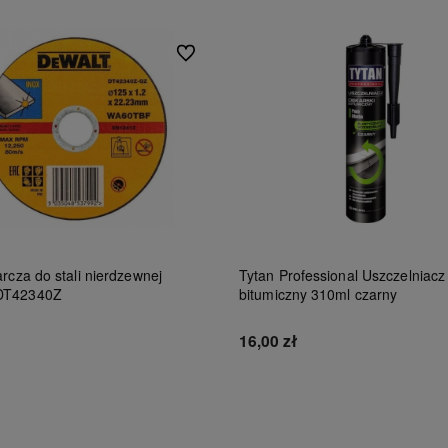
Do ulubionych
rcza do stali nierdzewnej
Tytan Professional Uszczelniacz
DT42340Z
bitumiczny 310ml czarny
16,00 zł
Do koszyka
Do koszyka