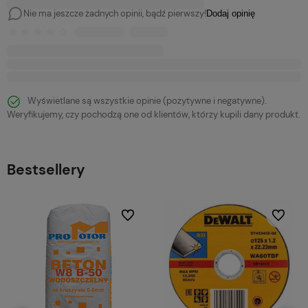
Nie ma jeszcze żadnych opinii, bądź pierwszy!
Dodaj opinię
Wyświetlane są wszystkie opinie (pozytywne i negatywne).
Weryfikujemy, czy pochodzą one od klientów, którzy kupili dany produkt.
Bestsellery
bionych
Do ulubionych
Do ulubi