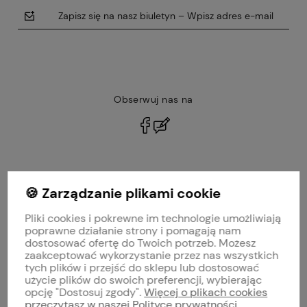
Zapisz się na nasz biuletyn – Wpisz adres e-mail
Obserwuj nas na
polityce prywatności
🍪 Zarządzanie plikami cookie
MOJE KONTO
Pliki cookies i pokrewne im technologie umożliwiają
PŁATNOŚCI I DOSTAWA
poprawne działanie strony i pomagają nam
dostosować ofertę do Twoich potrzeb. Możesz
zaakceptować wykorzystanie przez nas wszystkich
INFORMACJE
tych plików i przejść do sklepu lub dostosować
użycie plików do swoich preferencji, wybierając
opcję "Dostosuj zgody".
Więcej o plikach cookies
O NAS
przeczytasz w naszej Polityce prywatności.