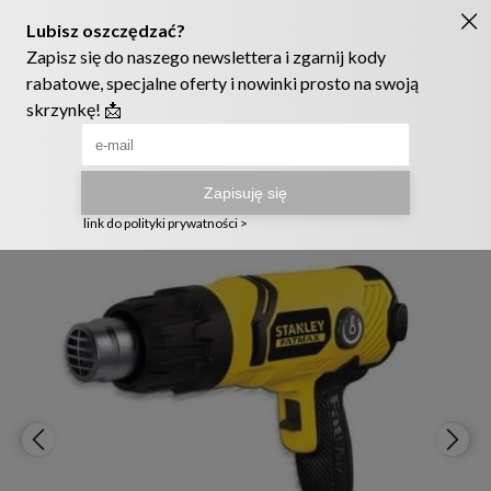
Ruszyła nowa szata graficzna naszego sklepu! ❤️
222905958
sklep@telmak.pl
Telmak
Elektronarzędzia i akcesoria
Wyrzynarki opalarki pilarki