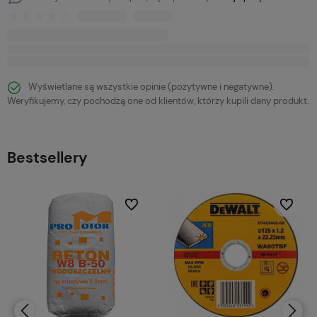
Wyświetlane są wszystkie opinie (pozytywne i negatywne).
Weryfikujemy, czy pochodzą one od klientów, którzy kupili dany produkt.
Bestsellery
bionych
Do ulubionych
Do ulubi