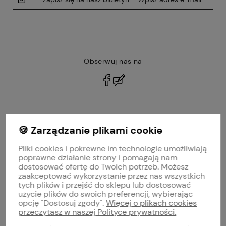
Obserwuj nas na
polityce prywatności
🍪 Zarządzanie plikami cookie
MOJE KONTO
Pliki cookies i pokrewne im technologie umożliwiają
PŁATNOŚCI I DOSTAWA
poprawne działanie strony i pomagają nam
dostosować ofertę do Twoich potrzeb. Możesz
zaakceptować wykorzystanie przez nas wszystkich
INFORMACJE
tych plików i przejść do sklepu lub dostosować
użycie plików do swoich preferencji, wybierając
opcję "Dostosuj zgody".
Więcej o plikach cookies
O NAS
przeczytasz w naszej Polityce prywatności.