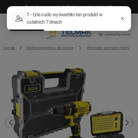
Ruszyła nowa szata graficzna naszego sklepu! ❤️
222905958
sklep@telmak.pl
Telmak
Elektronarzędzia i akcesoria
Wkrętarki wiertarki młoty