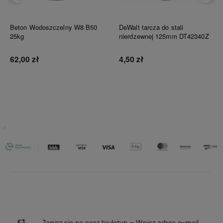
Beton Wodoszczelny W8 B50
DeWalt tarcza do stali
25kg
nierdzewnej 125mm DT42340Z
62,00 zł
4,50 zł
Do koszyka
Do koszyka
Zapisz się na nasz biuletyn – Wpisz adres e-mail