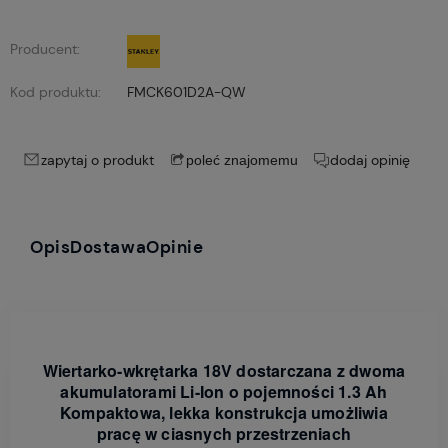
Producent:
Kod produktu:
FMCK601D2A-QW
zapytaj o produkt
dodaj opinię
poleć znajomemu
Opis
Dostawa
Opinie
Wiertarko-wkrętarka 18V dostarczana z dwoma
akumulatorami Li-Ion o pojemności 1.3 Ah
Kompaktowa, lekka konstrukcja umożliwia
pracę w ciasnych przestrzeniach