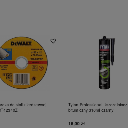
Do ulubionych
rcza do stali nierdzewnej
Tytan Professional Uszczelniacz
DT42340Z
bitumiczny 310ml czarny
16,00 zł