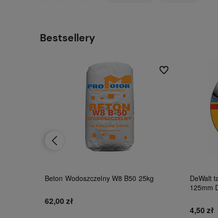
Bestsellery
Do ulubionych
Do ulubionych
Beton Wodoszczelny W8 B50 25kg
DeWalt ta
125mm 
62,00 zł
4,50 zł