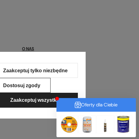
O NAS
Kontakt
Zaakceptuj tylko niezbędne
O nas
Kontakt
Dostosuj zgody
Pomoc
Zaakceptuj wszystkie
merce