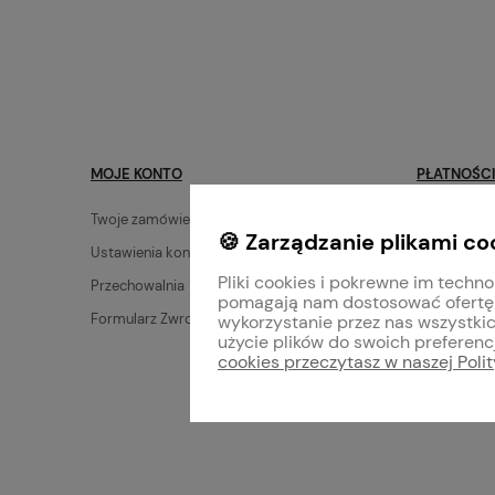
MOJE KONTO
PŁATNOŚCI
Twoje zamówienia
Dostawa
🍪 Zarządzanie plikami co
Ustawienia konta
Zwroty i re
Pliki cookies i pokrewne im techno
Przechowalnia
Płatności
pomagają nam dostosować ofertę
Formularz Zwrotów
Mieszanie f
wykorzystanie przez nas wszystkic
użycie plików do swoich preferencj
cookies przeczytasz w naszej Poli
Sklep