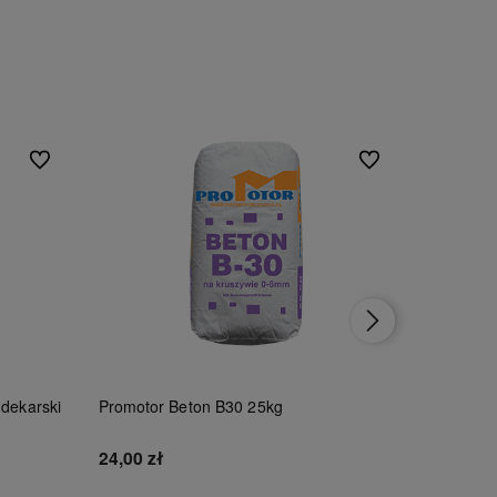
Do ulubionych
Do ulubionych
 dekarski
Promotor Beton B30 25kg
Tytan Czy
100ml
24,00 zł
46,00 zł