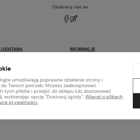
Obserwuj nas na
polityce
prywatności
 I DOSTAWA
INFORMACJE
Blog
okie
klamacje
Program lojalnościowy
logie umożliwiają poprawne działanie strony i
Regulaminy
 do Twoich potrzeb. Możesz zaakceptować
arb i tynków
Polityka prywatności
h tych plików i przejść do sklepu lub dostosować
i, wybierając opcję "Dostosuj zgody".
Więcej o plikach
tyce prywatności.
 internetowy Shoper Premium
Szablon Shoper Modern 3.0™
od GrowCom