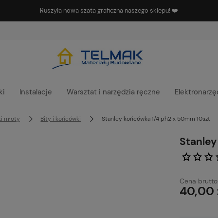
Ruszyła nowa szata graficzna naszego sklepu! ❤️
ki
Instalacje
Warsztat i narzędzia ręczne
Elektronarzę
ki młoty
Bity i końcówki
Stanley końcówka 1/4 ph2 x 50mm 10szt
Stanley
Cena brutto
40,00 