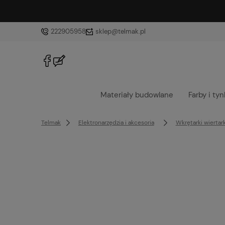
222905958
sklep@telmak.pl
Materiały budowlane
Farby i tyn
Telmak
Elektronarzędzia i akcesoria
Wkrętarki wiertar