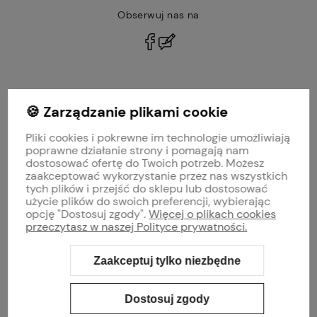
Obserwuj nas na
polityce prywatności
🍪 Zarządzanie plikami cookie
MOJE KONTO
Pliki cookies i pokrewne im technologie umożliwiają
PŁATNOŚCI I DOSTAWA
poprawne działanie strony i pomagają nam
dostosować ofertę do Twoich potrzeb. Możesz
zaakceptować wykorzystanie przez nas wszystkich
INFORMACJE
tych plików i przejść do sklepu lub dostosować
użycie plików do swoich preferencji, wybierając
opcję "Dostosuj zgody".
Więcej o plikach cookies
O NAS
przeczytasz w naszej Polityce prywatności.
Zaakceptuj tylko niezbędne
Sklep internetowy Shoper Premium
Szablon Shoper Modern 3.0™
od
GrowCommerce
Dostosuj zgody