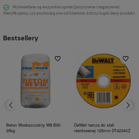
Wyświetlane są wszystkie opinie (pozytywne i negatywne).
Weryfikujemy, czy pochodzą one od klientów, którzy kupili dany produkt.
Bestsellery
bionych
Do ulubionych
Do ulubi
Beton Wodoszczelny W8 B50
DeWalt tarcza do stali
25kg
nierdzewnej 125mm DT42340Z