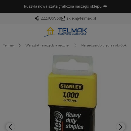
Ruszyła nowa szata graficzna naszego sklepu! ❤️
222905958
sklep@telmak.pl
Telmak
Warsztat i narzędzia ręczne
Narzędzia do cięcia i obróbki