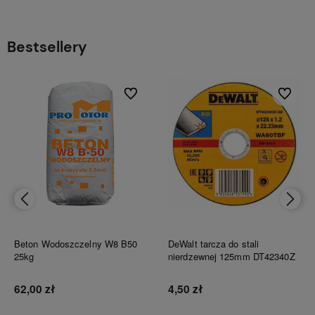
Bestsellery
bionych
Do ulubionych
Do ulubi
Beton Wodoszczelny W8 B50
DeWalt tarcza do stali
25kg
nierdzewnej 125mm DT42340Z
62,00 zł
4,50 zł