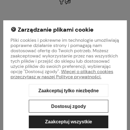
polityce prywatności
🍪 Zarządzanie plikami cookie
MOJE KONTO
Pliki cookies i pokrewne im technologie umożliwiają
PŁATNOŚCI I DOSTAWA
poprawne działanie strony i pomagają nam
dostosować ofertę do Twoich potrzeb. Możesz
zaakceptować wykorzystanie przez nas wszystkich
INFORMACJE
tych plików i przejść do sklepu lub dostosować
użycie plików do swoich preferencji, wybierając
opcję "Dostosuj zgody".
Więcej o plikach cookies
O NAS
przeczytasz w naszej Polityce prywatności.
Zaakceptuj tylko niezbędne
Sklep internetowy Shoper Premium
Szablon Shoper Modern 3.0™
od
GrowCommerce
Dostosuj zgody
Zaakceptuj wszystkie