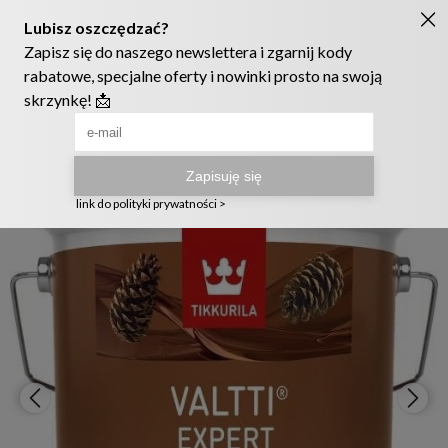
Ruszyła nowa szata graficzna naszego sklepu! ❤️
222905958
sklep@telmak.pl
Telmak
Farby i tynki
Środki do ochrony drewna
Lakierobej