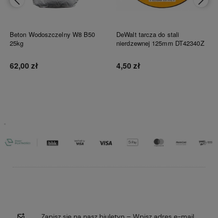
Beton Wodoszczelny W8 B50
DeWalt tarcza do stali
25kg
nierdzewnej 125mm DT42340Z
62,00 zł
4,50 zł
Do koszyka
Do koszyka
Zapisz się na nasz biuletyn – Wpisz adres e-mail