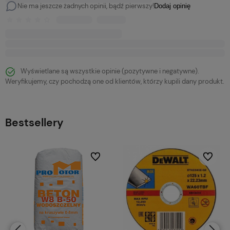
Nie ma jeszcze żadnych opinii, bądź pierwszy!
Dodaj opinię
Wyświetlane są wszystkie opinie (pozytywne i negatywne).
Weryfikujemy, czy pochodzą one od klientów, którzy kupili dany produkt.
Bestsellery
bionych
Do ulubionych
Do ulubi