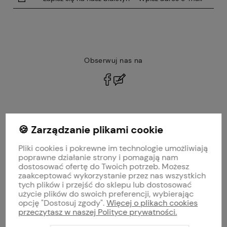
Obserwuj nas na
polityce prywatności
🍪 Zarządzanie plikami cookie
MOJE KONTO
Pliki cookies i pokrewne im technologie umożliwiają
PŁATNOŚCI I DOSTAWA
poprawne działanie strony i pomagają nam
dostosować ofertę do Twoich potrzeb. Możesz
zaakceptować wykorzystanie przez nas wszystkich
INFORMACJE
tych plików i przejść do sklepu lub dostosować
użycie plików do swoich preferencji, wybierając
opcję "Dostosuj zgody".
Więcej o plikach cookies
O NAS
przeczytasz w naszej Polityce prywatności.