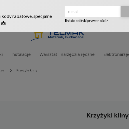
Ruszyła nowa szata graficzna naszego sklepu! ❤️
ki
Instalacje
Warsztat i narzędzia ręczne
Elektronarzę
cze
Krzyżyki kliny
Krzyżyki kliny