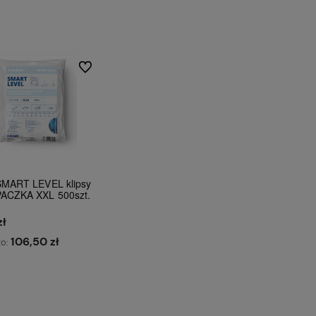
Do koszyka
Do koszyka
Do ulubionych
SMART LEVEL klipsy
ACZKA XXL 500szt.
zł
j dostawy
Działamy od 2002 roku, mamy więc
Wszystkie nasze 
106,50 zł
już
20 lat doświadczenia na polskim
dostępne od ręki,
to:
rynku.
liczyć na ekspr
Do koszyka