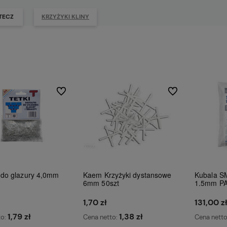
TECZ
KRZYŻYKI KLINY
Do ulubionych
Do ulubionych
 do glazury 4,0mm
Kaem Krzyżyki dystansowe
Kubala S
6mm 50szt
1.5mm PA
1,70 zł
131,00 z
1,79 zł
1,38 zł
to:
Cena netto:
Cena nett