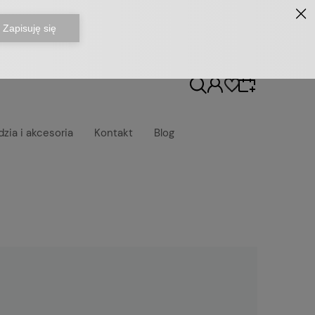
dzia i akcesoria
Kontakt
Blog
Wybierz coś dla siebie z naszej aktualnej oferty
lub zaloguj się, aby przywrócić dodane
produkty do listy z poprzedniej sesji.