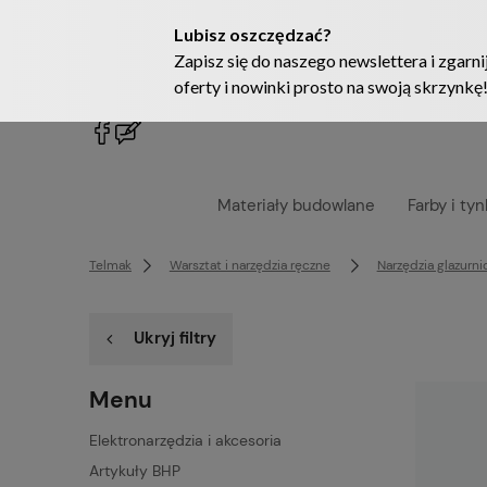
222905958
sklep@telmak.pl
Materiały budowlane
Farby i tyn
Telmak
Warsztat i narzędzia ręczne
Narzędzia glazurni
Ukryj filtry
Menu
Elektronarzędzia i akcesoria
Artykuły BHP