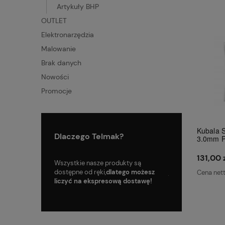
Artykuły BHP
OUTLET
Elektronarzędzia
Malowanie
Brak danych
Nowości
Promocje
Kubala 
Dlaczego Telmak?
3.0mm P
131,00 
oku, mamy więc
Wszystkie nasze produkty są
Skorzystaj z tanie
zenia na polskim
dostępne od ręki,
dlatego możesz
już od
9.99
zł!
Cena net
liczyć na ekspresową dostawę!