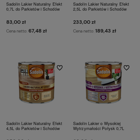
Sadolin Lakier Naturalny Efekt
Sadolin Lakier Naturalny Efekt
0,7L do Parkietów i Schodów
2,5L do Parkietów i Schodów
83,00 zł
233,00 zł
67,48 zł
189,43 zł
Cena netto:
Cena netto:
Do koszyka
Do koszyka
Do ulubionych
Do ulubi
Sadolin Lakier Naturalny Efekt
Sadolin Lakier o Wysokiej
4,5L do Parkietów i Schodów
Wytrzymałości Połysk 0,7L