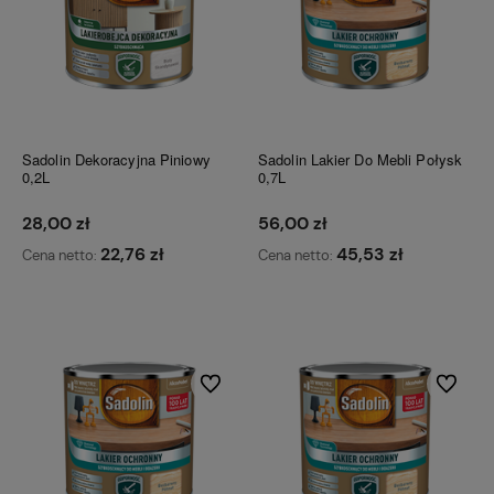
Sadolin Dekoracyjna Piniowy
Sadolin Lakier Do Mebli Połysk
0,2L
0,7L
28,00 zł
56,00 zł
22,76 zł
45,53 zł
Cena netto:
Cena netto:
Do koszyka
Do koszyka
Do ulubionych
Do ulubi