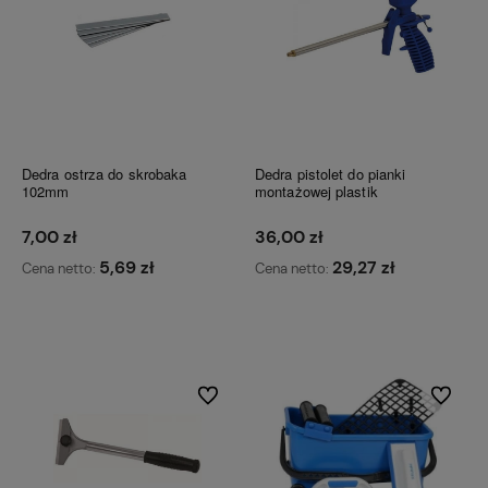
Dedra ostrza do skrobaka
Dedra pistolet do pianki
102mm
montażowej plastik
7,00 zł
36,00 zł
5,69 zł
29,27 zł
Cena netto:
Cena netto:
Do koszyka
Do koszyka
Do ulubionych
Do ulubi