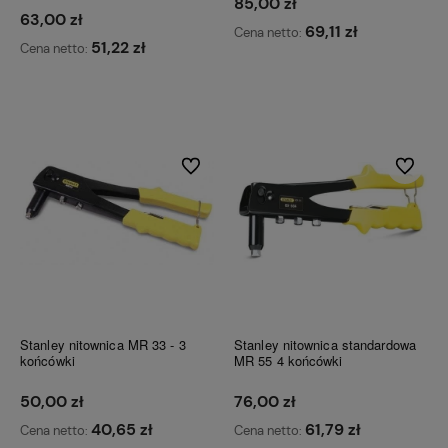
85,00 zł
63,00 zł
69,11 zł
Cena netto:
51,22 zł
Cena netto:
Do koszyka
Do koszyka
Do ulubionych
Do ulubi
Stanley nitownica MR 33 - 3
Stanley nitownica standardowa
końcówki
MR 55 4 końcówki
50,00 zł
76,00 zł
40,65 zł
61,79 zł
Cena netto:
Cena netto: