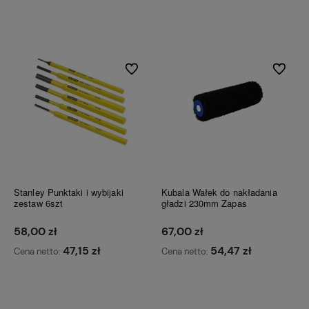
Do koszyka
Do koszyka
Do ulubionych
Do ulubi
Stanley Punktaki i wybijaki
Kubala Wałek do nakładania
zestaw 6szt
gładzi 230mm Zapas
58,00 zł
67,00 zł
47,15 zł
54,47 zł
Cena netto:
Cena netto:
Do koszyka
Do koszyka