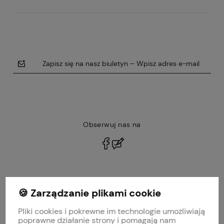
Zapisz się na nasz biuletyn – Wpisz adres e-mail
Obserwuj nas na
polityce prywatności
🍪 Zarządzanie plikami cookie
MOJE KONTO
Pliki cookies i pokrewne im technologie umożliwiają
PŁATNOŚCI I DOSTAWA
poprawne działanie strony i pomagają nam