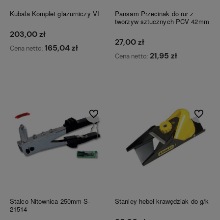
Kubala Komplet glazurniczy VI
Pansam Przecinak do rur z
tworzyw sztucznych PCV 42mm
203,00 zł
27,00 zł
165,04 zł
Cena netto:
21,95 zł
Cena netto:
Do koszyka
Do koszyka
Do ulubionych
Do ulubi
Stalco Nitownica 250mm S-
Stanley hebel krawędziak do g/k
21514