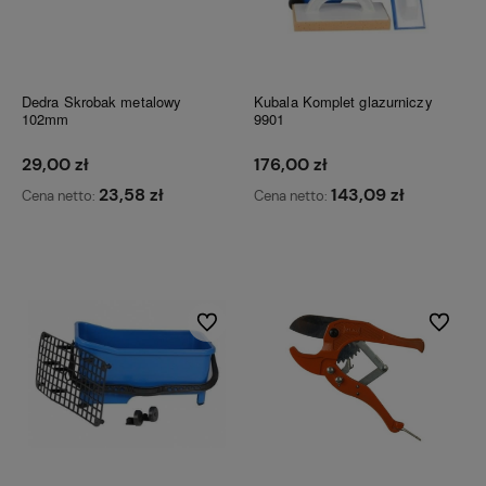
Dedra Skrobak metalowy
Kubala Komplet glazurniczy
102mm
9901
29,00 zł
176,00 zł
23,58 zł
143,09 zł
Cena netto:
Cena netto:
Do koszyka
Do koszyka
Do ulubionych
Do ulubi