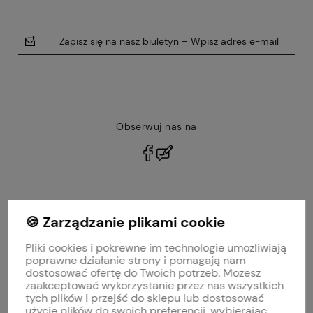
Zapisz się na nasz biuletyn – Wpisz adres e-mail
Obserwuj nas na
polityce prywatności
🍪 Zarządzanie plikami cookie
MOJE KONTO
Pliki cookies i pokrewne im technologie umożliwiają
PŁATNOŚCI I DOSTAWA
poprawne działanie strony i pomagają nam
dostosować ofertę do Twoich potrzeb. Możesz
zaakceptować wykorzystanie przez nas wszystkich
INFORMACJE
tych plików i przejść do sklepu lub dostosować
użycie plików do swoich preferencji, wybierając