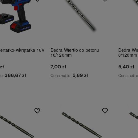
ertarko-wkrętarka 18V
Dedra Wiertło do betonu
Dedra Wie
10/120mm
8/120mm
zł
7,00 zł
5,40 zł
366,67 zł
5,69 zł
to:
Cena netto:
Cena nett
Do koszyka
Do koszyka
Do ulubionych
Do ulubionych