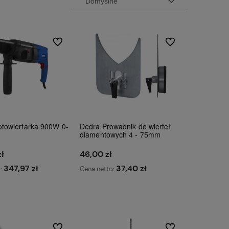
Do ulubionych
Do ulubionych
towiertarka 900W 0-
Dedra Prowadnik do wierteł
n
diamentowych 4 - 75mm
ł
46,00 zł
produkty są
347,97 zł
37,40 zł
o:
Cena netto:
dlatego możesz
esową dostawę!
Do koszyka
Do koszyka
Do ulubionych
Do ulubionych