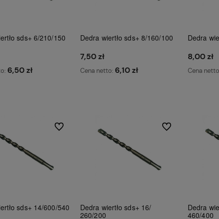
ertło sds+ 6/210/150
Dedra wiertło sds+ 8/160/100
Dedra wie
7,50 zł
8,00 zł
6,50 zł
6,10 zł
to:
Cena netto:
Cena nett
Do koszyka
Do koszyka
Do ulubionych
Do ulubionych
ertło sds+ 14/600/540
Dedra wiertło sds+ 16/
Dedra wie
260/200
460/400