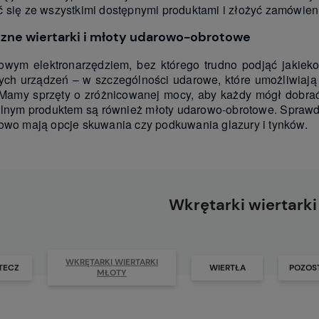
 się ze wszystkimi dostępnymi produktami i złożyć zamówien
zne wiertarki i młoty udarowo-obrotowe
wym elektronarzędziem, bez którego trudno podjąć jakieko
ych urządzeń – w szczególności udarowe, które umożliwiają 
Mamy sprzęty o zróżnicowanej mocy, aby każdy mógł dobra
lnym produktem są również młoty udarowo-obrotowe. Sprawdz
owo mają opcje skuwania czy podkuwania glazury i tynków.
Wkrętarki wiertarki
WKRĘTARKI WIERTARKI
TECZ
WIERTŁA
POZOS
MŁOTY