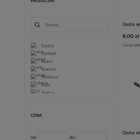
PRODUCENT
Dedra wi
8,00 zł
Cena net
Dedra
DeWalt
Kaem
Koelner
Modeco
Rubi
Stalco
Stanley
CENA
Dedra wi
od
do