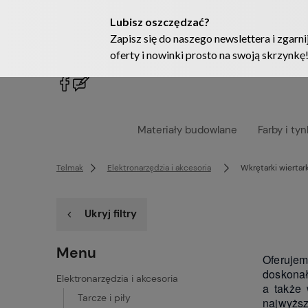
222905958
sklep@telmak.pl
Materiały budowlane
Farby i tyn
Telmak
Elektronarzędzia i akcesoria
Wkrętarki wiertar
Ukryj filtry
Menu
Oferujem
doskonał
Elektronarzędzia i akcesoria
a także
Tarcze i piły
najwyższ