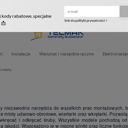
Ruszyła nowa szata graficzna naszego sklepu! ❤️
ki
Instalacje
Warsztat i narzędzia ręczne
Elektronarzę
ki młoty
y niezawodne narzędzia do wszelkich prac montażowych, 
e młoty udarowo-obrotowe, wiertarki oraz wkrętarki. Pozwolą
 wkręcać i odkręcać śruby. Wszystkie modele pochodzą o
ą jakości. Wyposażono je w mocne silniki oraz liczne funkc