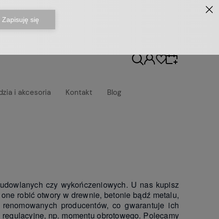
dzia i akcesoria
Kontakt
Blog
Wybierz coś dla siebie z naszej aktualnej oferty
lub zaloguj się, aby przywrócić dodane
produkty do listy z poprzedniej sesji.
budowlanych czy wykończeniowych. U nas kupisz
 one robić otwory w drewnie, betonie bądź metalu,
d renomowanych producentów, co gwarantuje ich
je regulacyjne, np. momentu obrotowego. Polecamy