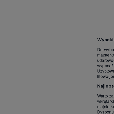
Wysokie
Do wybor
majsterk
udarowo
wyposażo
Użytkown
litowo-j
Najleps
Warto za
wkrętark
majster
Dysponuj