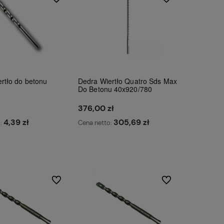
rtło do betonu
Dedra Wiertło Quatro Sds Max
Do Betonu 40x920/780
376,00 zł
4,39 zł
305,69 zł
o:
Cena netto:
Do koszyka
Do koszyka
Do ulubionych
Do ulubionych