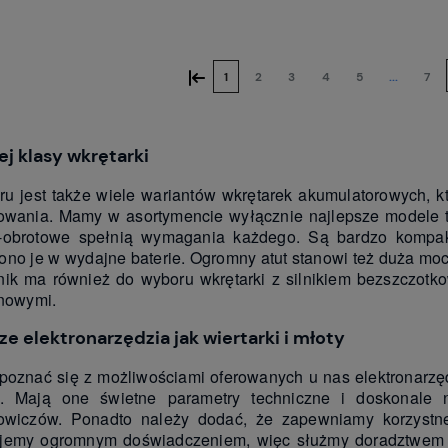
Do koszyka
Do koszyka
«
1
2
3
4
5
...
7
j klasy wkrętarki
u jest także wiele wariantów wkrętarek akumulatorowych, k
owania. Mamy w asortymencie wyłącznie najlepsze modele tyc
-obrotowe spełnią wymagania każdego. Są bardzo kompa
no je w wydajne baterie. Ogromny atut stanowi też duża moc,
ik ma również do wyboru wkrętarki z silnikiem bezszczot
onowymi.
ze elektronarzędzia jak wiertarki i młoty
poznać się z możliwościami oferowanych u nas elektronarzędz
i. Mają one świetne parametry techniczne i doskonale n
kowiczów. Ponadto należy dodać, że zapewniamy korzystn
emy ogromnym doświadczeniem, więc służmy doradztwem i p