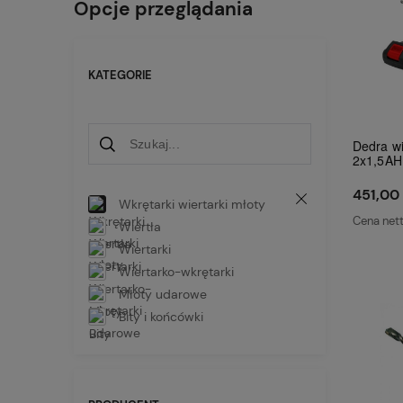
Opcje przeglądania
KATEGORIE
Dedra wi
2x1,5AH
451,00 
Wkrętarki wiertarki młoty
Cena net
Wiertła
Wiertarki
Wiertarko-wkrętarki
Młoty udarowe
Bity i końcówki