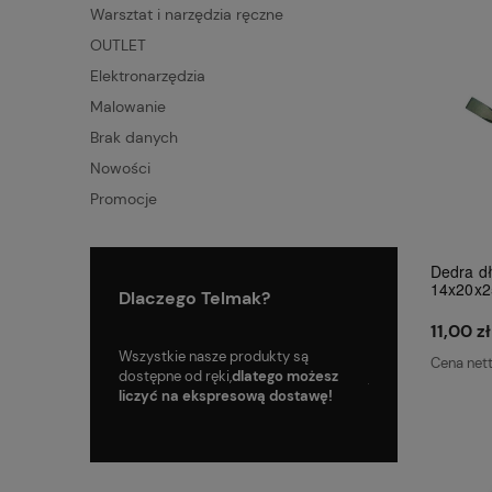
Warsztat i narzędzia ręczne
OUTLET
Elektronarzędzia
Malowanie
Brak danych
Nowości
Promocje
Dedra dł
14x20x2
Dlaczego Telmak?
11,00 zł
oku, mamy więc
Wszystkie nasze produkty są
Skorzystaj z tanie
Cena net
zenia na polskim
dostępne od ręki,
dlatego możesz
już od
9.99
zł!
liczyć na ekspresową dostawę!