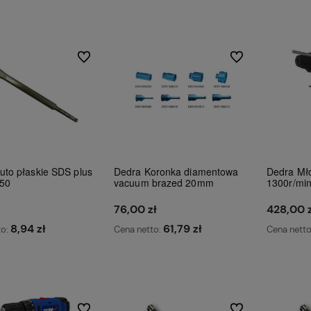
Do ulubionych
Do ulubionych
uto płaskie SDS plus
Dedra Koronka diamentowa
Dedra Mło
50
vacuum brazed 20mm
1300r/mi
76,00 zł
428,00 z
j dostawy
Działamy od 2002 roku, mamy więc
Wszystkie nasze 
8,94 zł
61,79 zł
to:
Cena netto:
Cena nett
już
20 lat doświadczenia na polskim
dostępne od ręki,
rynku.
liczyć na ekspr
Do koszyka
Do koszyka
Do ulubionych
Do ulubionych