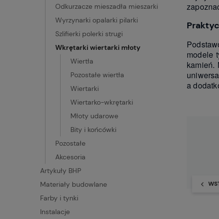
zapoznać
Odkurzacze mieszadła mieszarki
Wyrzynarki opalarki pilarki
Praktyc
Szlifierki polerki strugi
Podstawo
Wkrętarki wiertarki młoty
modele t
Wiertła
kamień. 
uniwersa
Pozostałe wiertła
a dodatk
Wiertarki
Wiertarko-wkrętarki
Młoty udarowe
Bity i końcówki
Pozostałe
Akcesoria
Artykuły BHP
WS
Materiały budowlane
Farby i tynki
Instalacje