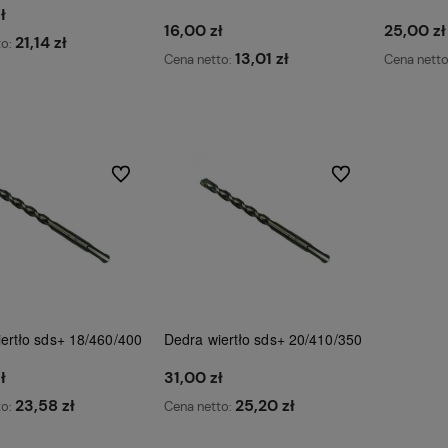
ł
16,00 zł
25,00 zł
21,14 zł
to:
13,01 zł
Cena netto:
Cena nett
Do koszyka
Do koszyka
Do ulubionych
Do ulubionych
ertło sds+ 18/460/400
Dedra wiertło sds+ 20/410/350
ł
31,00 zł
23,58 zł
25,20 zł
to:
Cena netto: