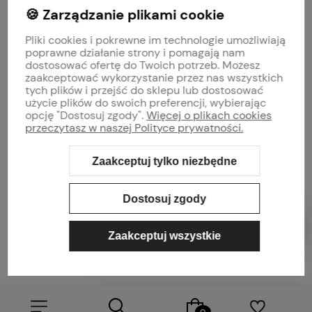
🍪 Zarządzanie plikami cookie
MOJE KONTO
Pliki cookies i pokrewne im technologie umożliwiają
PŁATNOŚCI I DOSTAWA
poprawne działanie strony i pomagają nam
dostosować ofertę do Twoich potrzeb. Możesz
zaakceptować wykorzystanie przez nas wszystkich
INFORMACJE
tych plików i przejść do sklepu lub dostosować
użycie plików do swoich preferencji, wybierając
opcję "Dostosuj zgody".
Więcej o plikach cookies
O NAS
przeczytasz w naszej Polityce prywatności.
Zaakceptuj tylko niezbędne
Sklep internetowy Shoper Premium
Szablon Shoper Modern 3.0™
od
GrowCommerce
Dostosuj zgody
Zaakceptuj wszystkie