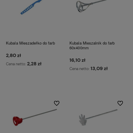
Kubala Mieszadełko do farb
Kubala Mieszalnik do farb
60x400mm
2,80 zł
16,10 zł
2,28 zł
Cena netto:
13,09 zł
Cena netto:
Do koszyka
Do koszyka
Do ulubionych
Do ulubi