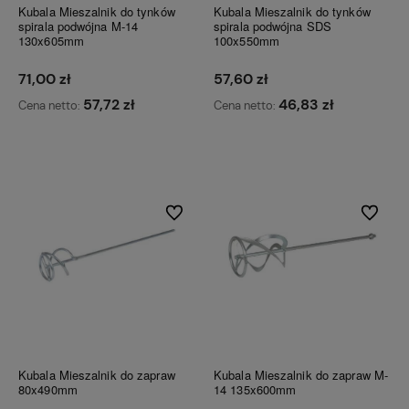
Kubala Mieszalnik do tynków
Kubala Mieszalnik do tynków
spirala podwójna M-14
spirala podwójna SDS
130x605mm
100x550mm
71,00 zł
57,60 zł
57,72 zł
46,83 zł
Cena netto:
Cena netto:
Do koszyka
Do koszyka
Do ulubionych
Do ulubi
Kubala Mieszalnik do zapraw
Kubala Mieszalnik do zapraw M-
80x490mm
14 135x600mm