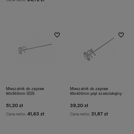
Do koszyka
Do koszyka
Do ulubionych
Do ulubi
Mieszalnik do zapraw
Mieszalnik do zapraw
90x560mm SDS
95x400mm pręt sześciokątny
51,20 zł
39,20 zł
41,63 zł
31,87 zł
Cena netto:
Cena netto:
Do koszyka
Do koszyka