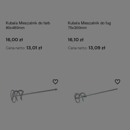
Kubala Mieszalnik do farb
Kubala Mieszalnik do fug
80x480mm
75x300mm
16,00 zł
16,10 zł
13,01 zł
13,09 zł
Cena netto:
Cena netto:
Do koszyka
Do koszyka
Do ulubionych
Do ulubi