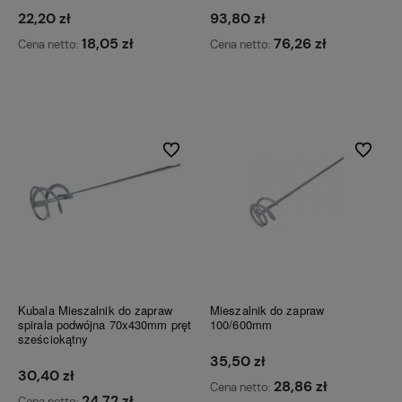
22,20 zł
93,80 zł
18,05 zł
76,26 zł
Cena netto:
Cena netto:
Do koszyka
Do koszyka
Do ulubionych
Do ulubi
Kubala Mieszalnik do zapraw
Mieszalnik do zapraw
spirala podwójna 70x430mm pręt
100/600mm
sześciokątny
35,50 zł
30,40 zł
28,86 zł
Cena netto:
24,72 zł
Cena netto: