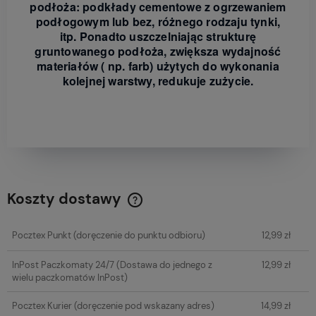
podłoża: podkłady cementowe z ogrzewaniem
podłogowym lub bez, różnego rodzaju tynki,
itp. Ponadto uszczelniając strukturę
gruntowanego podłoża, zwiększa wydajność
materiałów ( np. farb) użytych do wykonania
kolejnej warstwy, redukuje zużycie.
Koszty dostawy
Cena nie zawiera ewentualnych kosztów płatności
Pocztex Punkt
(doręczenie do punktu odbioru)
12,99 zł
InPost Paczkomaty 24/7
(Dostawa do jednego z
12,99 zł
wielu paczkomatów InPost)
Pocztex Kurier
(doręczenie pod wskazany adres)
14,99 zł