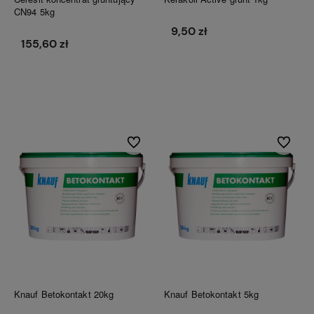
CN94 5kg
9,50 zł
155,60 zł
Do koszyka
Do koszyka
Do ulubionych
Do ulubi
Knauf Betokontakt 20kg
Knauf Betokontakt 5kg