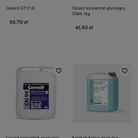
Ceresit CT17 2L
Ceresit koncentrat gruntujący
CN94 1kg
36,70 zł
41,30 zł
Do koszyka
Do koszyka
Do ulubionych
Do ulubi
Ceresit koncentrat gruntujący
Kerakoll Active grunt 1kg