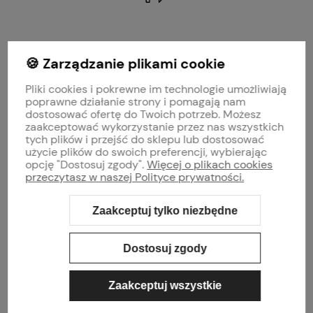
polityce prywatności
🍪 Zarządzanie plikami cookie
MOJE KONTO
Pliki cookies i pokrewne im technologie umożliwiają
PŁATNOŚCI I DOSTAWA
poprawne działanie strony i pomagają nam
dostosować ofertę do Twoich potrzeb. Możesz
zaakceptować wykorzystanie przez nas wszystkich
INFORMACJE
tych plików i przejść do sklepu lub dostosować
użycie plików do swoich preferencji, wybierając
opcję "Dostosuj zgody".
Więcej o plikach cookies
O NAS
przeczytasz w naszej Polityce prywatności.
Zaakceptuj tylko niezbędne
Sklep internetowy Shoper Premium
Szablon Shoper Modern 3.0™
od
GrowCommerce
Dostosuj zgody
Zaakceptuj wszystkie