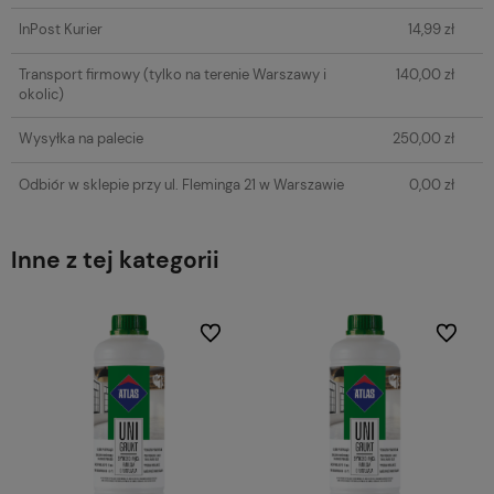
InPost Kurier
14,99 zł
Transport firmowy
(tylko na terenie Warszawy i
140,00 zł
okolic)
Wysyłka na palecie
250,00 zł
Odbiór w sklepie przy ul. Fleminga 21 w Warszawie
0,00 zł
Inne z tej kategorii
Do ulubionych
Do ulubi