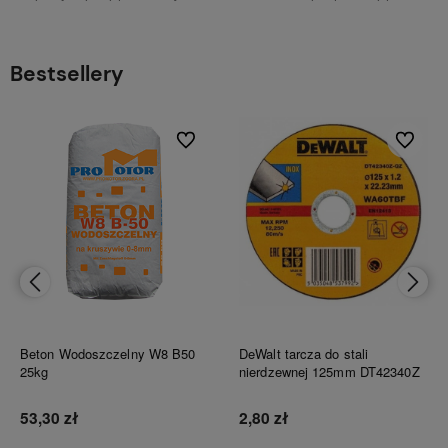
Bestsellery
bionych
Do ulubionych
Do ulubi
Beton Wodoszczelny W8 B50
DeWalt tarcza do stali
25kg
nierdzewnej 125mm DT42340Z
53,30 zł
2,80 zł