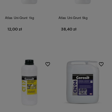
Atlas Uni-Grunt 1kg
Atlas Uni-Grunt 5kg
12,00 zł
38,40 zł
Do koszyka
Do koszyka
Do ulubionych
Do ulubi