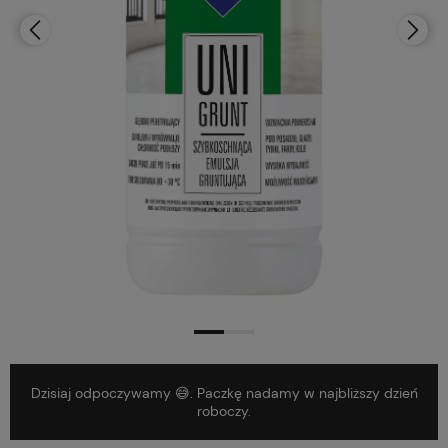
Dzisiaj odpoczywamy 😅. Paczkę nadamy w najbliższy dzień
roboczy.