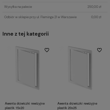
Wysyłka na palecie
250,00 zł
Odbiór w sklepie przy ul. Fleminga 21 w Warszawie
0,00 zł
Inne z tej kategorii
Do ulubionych
Do ulubi
Awenta drzwiczki rewizyjne
Awenta drzwiczki rewizyjne
plastik 15x20
plastik 20x25