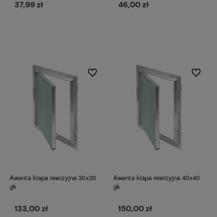
37,99 zł
46,00 zł
Do koszyka
Do koszyka
Do ulubionych
Do ulubi
Awenta klapa rewizyjna 30x30
Awenta klapa rewizyjna 40x40
gk
gk
133,00 zł
150,00 zł