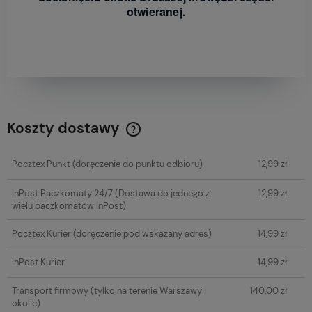
otwieranej.
Koszty dostawy
Cena nie zawiera ewentualnych kosztów płatności
Pocztex Punkt
(doręczenie do punktu odbioru)
12,99 zł
InPost Paczkomaty 24/7
(Dostawa do jednego z
12,99 zł
wielu paczkomatów InPost)
Pocztex Kurier
(doręczenie pod wskazany adres)
14,99 zł
InPost Kurier
14,99 zł
Transport firmowy
(tylko na terenie Warszawy i
140,00 zł
okolic)