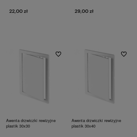
22,00 zł
29,00 zł
Do koszyka
Do koszyka
Do ulubionych
Do ulubi
Awenta drzwiczki rewizyjne
Awenta drzwiczki rewizyjne
plastik 30x30
plastik 30x40