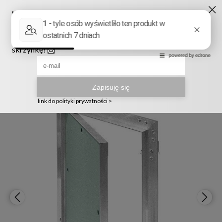
Ruszyła nowa szata graficzna naszego sklepu! ❤️
222905958
sklep@telmak.pl
Telmak
Instalacje
Klimatyzacja wentylacja
Drzwiczki klapy