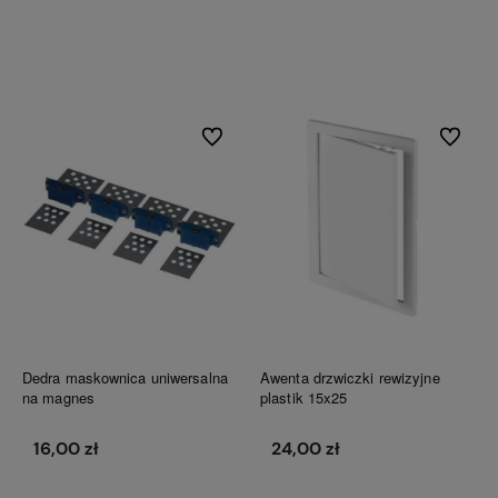
Do koszyka
Do koszyka
Do ulubionych
Do ulubi
Dedra maskownica uniwersalna
Awenta drzwiczki rewizyjne
na magnes
plastik 15x25
16,00 zł
24,00 zł