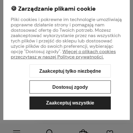
🍪 Zarządzanie plikami cookie
MOJE KONTO
Pliki cookies i pokrewne im technologie umożliwiają
PŁATNOŚCI I DOSTAWA
poprawne działanie strony i pomagają nam
dostosować ofertę do Twoich potrzeb. Możesz
zaakceptować wykorzystanie przez nas wszystkich
INFORMACJE
tych plików i przejść do sklepu lub dostosować
użycie plików do swoich preferencji, wybierając
opcję "Dostosuj zgody".
Więcej o plikach cookies
O NAS
przeczytasz w naszej Polityce prywatności.
Zaakceptuj tylko niezbędne
Sklep internetowy Shoper Premium
Szablon Shoper Modern 3.0™
od
GrowCommerce
Dostosuj zgody
Zaakceptuj wszystkie