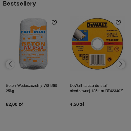
Bestsellery
bionych
Do ulubionych
Do ulubi
Beton Wodoszczelny W8 B50
DeWalt tarcza do stali
25kg
nierdzewnej 125mm DT42340Z
62,00 zł
4,50 zł
Do koszyka
Do koszyka