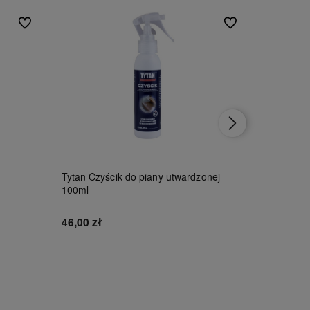
Do ulubionych
Do ulubionych
Tytan Czyścik do piany utwardzonej
SCLEY Ta
100ml
PERFOR
*238*
46,00 zł
13,00 zł
Do koszyka