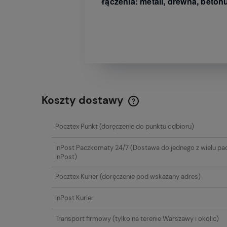
łączenia: metali, drewna, betonu
Koszty dostawy
Cena nie zawiera ewentualn
Pocztex Punkt
(doręczenie do punktu odbioru)
płatności
InPost Paczkomaty 24/7
(Dostawa do jednego z wielu p
InPost)
Pocztex Kurier
(doręczenie pod wskazany adres)
InPost Kurier
Transport firmowy
(tylko na terenie Warszawy i okolic)