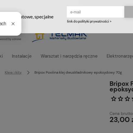
Ruszyła nowa szata graficzna naszego sklepu! ❤️
ki
Instalacje
Warsztat i narzędzia ręczne
Elektronarzę
Kleje i kity
Bripox Poxilina klej dwuskładnikowy epoksydowy 70g
Bripox 
epoksy
Cena brutto
23,00 