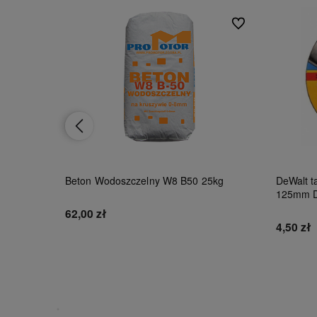
Do ulubionych
Do ulubionych
al5002
Beton Wodoszczelny W8 B50 25kg
DeWalt ta
125mm 
62,00 zł
4,50 zł
Do koszyka