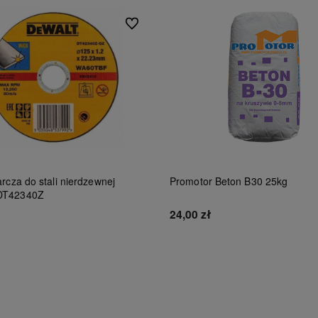
Do ulubionych
rcza do stali nierdzewnej
Promotor Beton B30 25kg
DT42340Z
24,00 zł
Do koszyka
Do koszyka