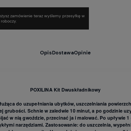
 złożysz zamówienie teraz wyślemy przesyłkę w
ń roboczy.
Opis
Dostawa
Opinie
POXILINA Kit Dwuskładnikowy
użąca do uzupełniania ubytków, uszczelniania powierzchn
j grubości. Schnie w zaledwie 10 minut, a po godzinie u
ijać w nią gwoździe, przecinać ja i malować. Po upływie 
kłymi narzędziami. Zastosowanie: do uszczelnia, wypełnia