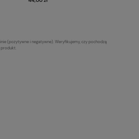
44,00 zł
Do koszyka
inie (pozytywne i negatywne). Weryfikujemy, czy pochodzą
y produkt.