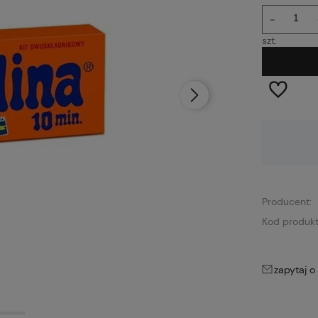
-
szt.
Dostępność:
duża ilość
Producent:
Kod produkt
zapytaj o