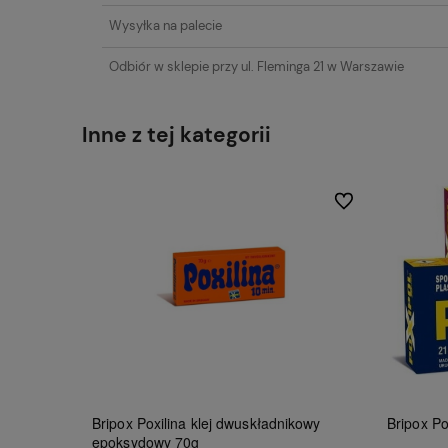
Wysyłka na palecie
Odbiór w sklepie przy ul. Fleminga 21 w Warszawie
Inne z tej kategorii
Do ulubionych
Bripox Poxilina klej dwuskładnikowy
Bripox P
epoksydowy 70g