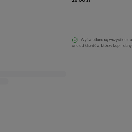
28,00 zł
Do koszyka
Do koszyka
Wyświetlane są wszystkie op
one od klientów, którzy kupili dan