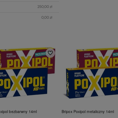
250,00 zł
0,00 zł
Do ulubionych
oxipol bezbarwny 14ml
Bripox Poxipol metaliczny 14ml