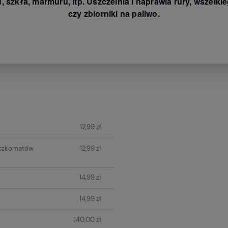
, szkła, marmuru, itp. Uszczelnia i naprawia rury, wszelk
czy zbiorniki na paliwo.
ych kosztów
12,99 zł
aczkomatów
12,99 zł
14,99 zł
14,99 zł
140,00 zł