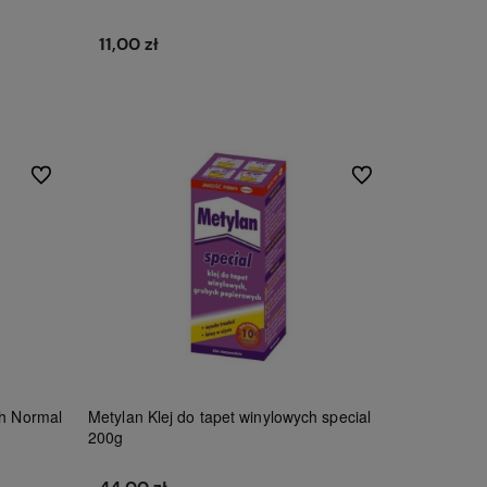
11,00 zł
Do koszyka
Do ulubionych
Do ulubionych
ch Normal
Metylan Klej do tapet winylowych special
200g