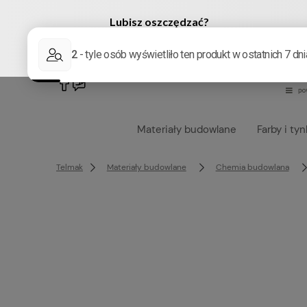
222905958
sklep@telmak.pl
Materiały budowlane
Farby i tyn
Telmak
Materiały budowlane
Chemia budowlana