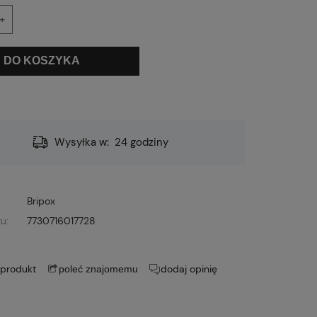
+
DO KOSZYKA
Wysyłka w:
24 godziny
Bripox
u:
7730716017728
 produkt
dodaj opinię
poleć znajomemu