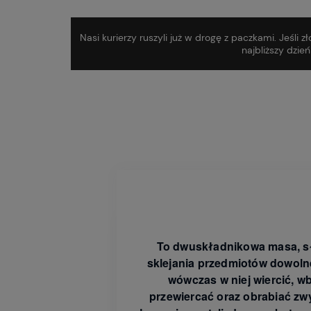
Nasi kurierzy ruszyli już w drogę z paczkami. Jeśli
najbliższy dzie
To dwuskładnikowa masa, sł
sklejania przedmiotów dowolne
wówczas w niej wiercić, wb
przewiercać oraz obrabiać zwy