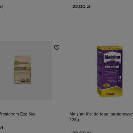
zł
22,00 zł
Do koszyka
Do koszyka
Do ulubionych
 Prestocem Eco 5kg
Metylan Klej do tapet papierowy
125g
zł