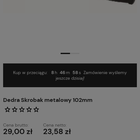
Kup w przeciągu:
8
46
58
Zamówienie wyślemy
jeszcze dzisiaj!
Dedra Skrobak metalowy 102mm
Cena brutto:
Cena netto:
29,00 zł
23,58 zł