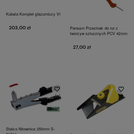
Kubala Komplet glazurniczy VI
203,00 zł
Pansam Przecinak do rur z
tworzyw sztucznych PCV 42mm
27,00 zł
Do koszyka
Do koszyka
Do ulubionych
Do ulubi
Stalco Nitownica 250mm S-