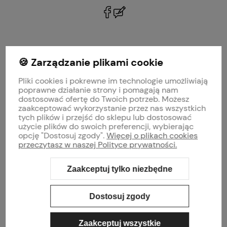
polityce prywatności
🍪 Zarządzanie plikami cookie
MOJE KONTO
Pliki cookies i pokrewne im technologie umożliwiają
PŁATNOŚCI I DOSTAWA
poprawne działanie strony i pomagają nam
dostosować ofertę do Twoich potrzeb. Możesz
zaakceptować wykorzystanie przez nas wszystkich
INFORMACJE
tych plików i przejść do sklepu lub dostosować
użycie plików do swoich preferencji, wybierając
opcję "Dostosuj zgody".
Więcej o plikach cookies
O NAS
przeczytasz w naszej Polityce prywatności.
Zaakceptuj tylko niezbędne
Sklep internetowy Shoper Premium
Szablon Shoper Modern 3.0™
od
GrowCommerce
Dostosuj zgody
Zaakceptuj wszystkie