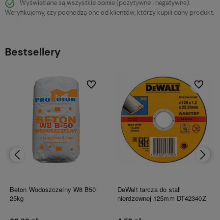
Wyświetlane są wszystkie opinie (pozytywne i negatywne).
Weryfikujemy, czy pochodzą one od klientów, którzy kupili dany produkt.
Bestsellery
bionych
Do ulubionych
Do ulubi
Beton Wodoszczelny W8 B50
DeWalt tarcza do stali
25kg
nierdzewnej 125mm DT42340Z