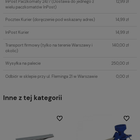
InPost Paczkomaty 24/7
(Dostawa do jednego z
12,99 zł
wielu paczkomatów InPost)
Pocztex Kurier
(doręczenie pod wskazany adres)
14,99 zł
InPost Kurier
14,99 zł
Transport firmowy
(tylko na terenie Warszawy i
140,00 zł
okolic)
Wysyłka na palecie
250,00 zł
Odbiór w sklepie przy ul. Fleminga 21 w Warszawie
0,00 zł
Inne z tej kategorii
Do ulubionych
Do ulubi