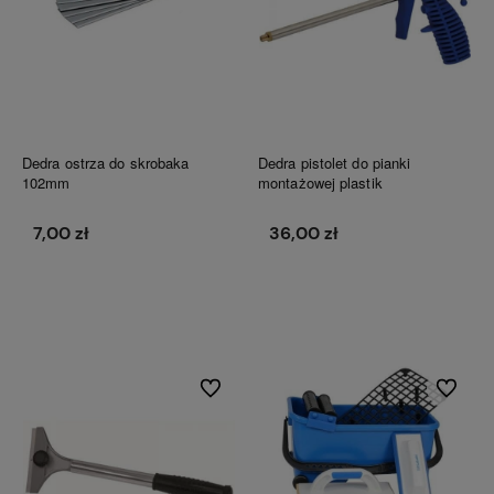
Dedra ostrza do skrobaka
Dedra pistolet do pianki
102mm
montażowej plastik
7,00 zł
36,00 zł
Do koszyka
Do koszyka
Do ulubionych
Do ulubi