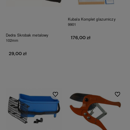
Kubala Komplet glazurniczy
9901
Dedra Skrobak metalowy
176,00 zł
102mm
29,00 zł
Do koszyka
Do koszyka
Do ulubionych
Do ulubi