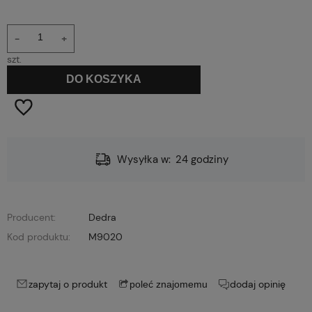
-
+
szt.
DO KOSZYKA
Wysyłka w:
24 godziny
Producent:
Dedra
Kod produktu:
M9020
zapytaj o produkt
dodaj opinię
poleć znajomemu