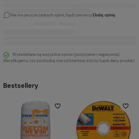
Nie ma jeszcze żadnych opinii, bądź pierwszy!
Dodaj opinię
Wyświetlane są wszystkie opinie (pozytywne i negatywne).
Weryfikujemy, czy pochodzą one od klientów, którzy kupili dany produkt.
Bestsellery
bionych
Do ulubionych
Do ulubi