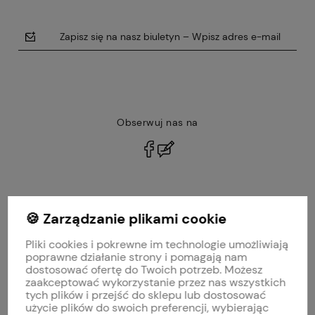
Zapisz się na nasz biuletyn – Wpisz adres e-mail
Obserwuj nas na
polityce prywatności
🍪 Zarządzanie plikami cookie
MOJE KONTO
Pliki cookies i pokrewne im technologie umożliwiają
PŁATNOŚCI I DOSTAWA
poprawne działanie strony i pomagają nam
dostosować ofertę do Twoich potrzeb. Możesz
zaakceptować wykorzystanie przez nas wszystkich
INFORMACJE
tych plików i przejść do sklepu lub dostosować
użycie plików do swoich preferencji, wybierając