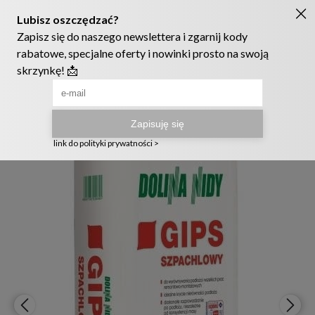
Ruszyła nowa szata graficzna naszego sklepu! ❤️
222905958
sklep@telmak.pl
Telmak
Materiały budowlane
Zaprawa gipsowa
Gipsy i gład