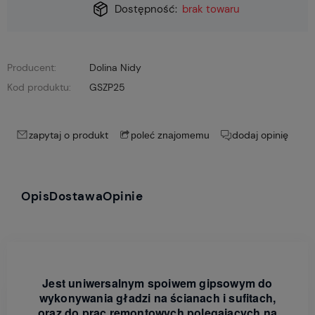
Dostępność:
brak towaru
Producent:
Dolina Nidy
Kod produktu:
GSZP25
zapytaj o produkt
dodaj opinię
poleć znajomemu
Opis
Dostawa
Opinie
Jest uniwersalnym spoiwem gipsowym do
wykonywania gładzi na ścianach i sufitach,
oraz do prac remontowych polegających na