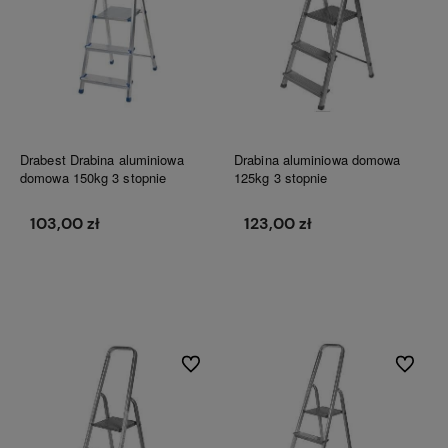
Drabest Drabina aluminiowa
Drabina aluminiowa domowa
domowa 150kg 3 stopnie
125kg 3 stopnie
103,00 zł
123,00 zł
Do koszyka
Do koszyka
Do ulubionych
Do ulubi