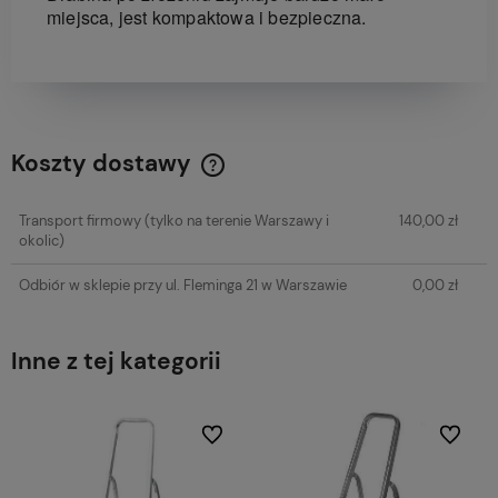
miejsca, jest kompaktowa i bezpieczna.
Koszty dostawy
Cena nie zawiera ewentualnych kosztów płatności
Transport firmowy
(tylko na terenie Warszawy i
140,00 zł
okolic)
Odbiór w sklepie przy ul. Fleminga 21 w Warszawie
0,00 zł
Inne z tej kategorii
Do ulubionych
Do ulubi