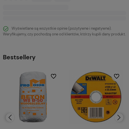
Wyświetlane są wszystkie opinie (pozytywne i negatywne).
Weryfikujemy, czy pochodzą one od klientów, którzy kupili dany produkt.
Bestsellery
bionych
Do ulubionych
Do ulubi