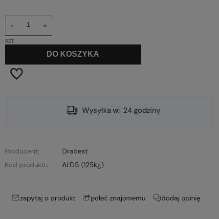
-
+
szt.
DO KOSZYKA
Wysyłka w:
24 godziny
Producent:
Drabest
Kod produktu:
ALD5 (125kg)
zapytaj o produkt
dodaj opinię
poleć znajomemu