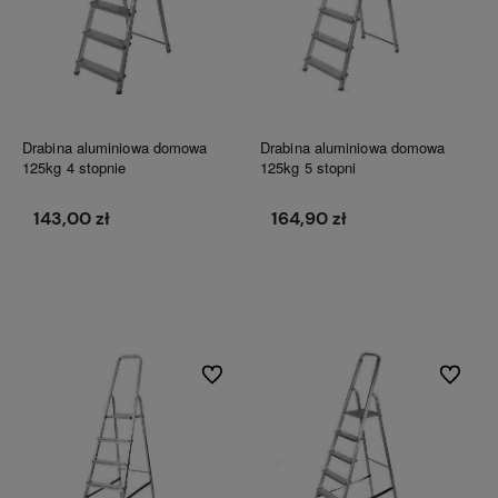
Drabina aluminiowa domowa
Drabina aluminiowa domowa
125kg 4 stopnie
125kg 5 stopni
143,00 zł
164,90 zł
Do koszyka
Do koszyka
Do ulubionych
Do ulubi