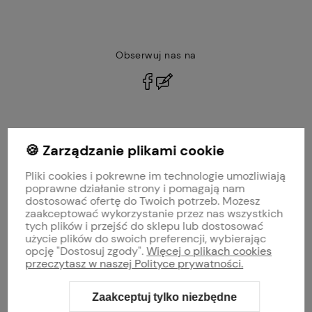
Obserwuj nas na
polityce prywatności
🍪 Zarządzanie plikami cookie
MOJE KONTO
Pliki cookies i pokrewne im technologie umożliwiają
PŁATNOŚCI I DOSTAWA
poprawne działanie strony i pomagają nam
dostosować ofertę do Twoich potrzeb. Możesz
zaakceptować wykorzystanie przez nas wszystkich
INFORMACJE
tych plików i przejść do sklepu lub dostosować
użycie plików do swoich preferencji, wybierając
opcję "Dostosuj zgody".
Więcej o plikach cookies
O NAS
przeczytasz w naszej Polityce prywatności.
Zaakceptuj tylko niezbędne