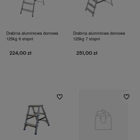
Drabina aluminiowa domowa
Drabina aluminiowa domowa
125kg 6 stopni
125kg 7 stopni
224,00 zł
251,00 zł
Do koszyka
Do koszyka
Do ulubionych
Do ulubi