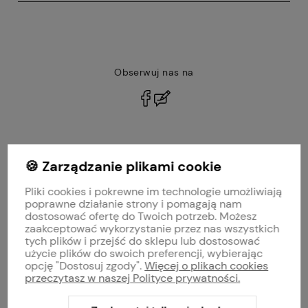
Obserwuj nas na
polityce prywatności
🍪 Zarządzanie plikami cookie
MOJE KONTO
Pliki cookies i pokrewne im technologie umożliwiają
PŁATNOŚCI I DOSTAWA
poprawne działanie strony i pomagają nam
dostosować ofertę do Twoich potrzeb. Możesz
zaakceptować wykorzystanie przez nas wszystkich
INFORMACJE
tych plików i przejść do sklepu lub dostosować
użycie plików do swoich preferencji, wybierając
opcję "Dostosuj zgody".
Więcej o plikach cookies
O NAS
przeczytasz w naszej Polityce prywatności.