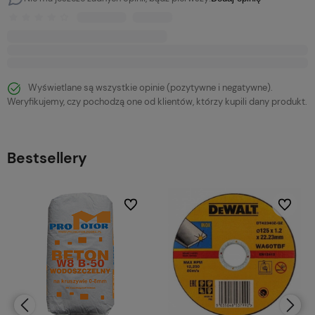
Wyświetlane są wszystkie opinie (pozytywne i negatywne).
Weryfikujemy, czy pochodzą one od klientów, którzy kupili dany produkt.
Bestsellery
bionych
Do ulubionych
Do ulubi