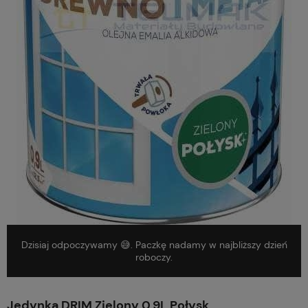
Dzisiaj odpoczywamy 😅. Paczkę nadamy w najbliższy dzień
roboczy.
Jedynka DRIM Zielony 0,9L Połysk