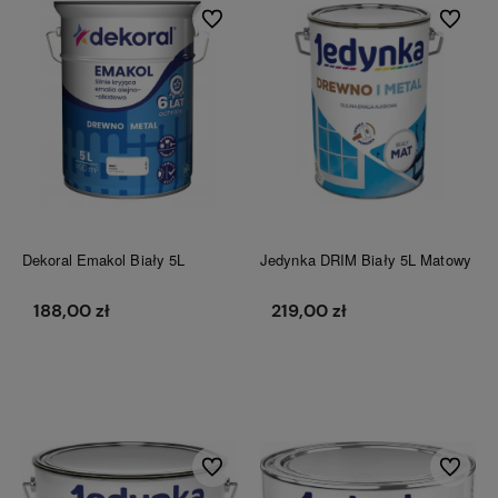
Do ulubionych
Do ulubi
Dekoral Emakol Biały 5L
Jedynka DRIM Biały 5L Matowy
188,00 zł
219,00 zł
Do koszyka
Do koszyka
Do ulubionych
Do ulubi