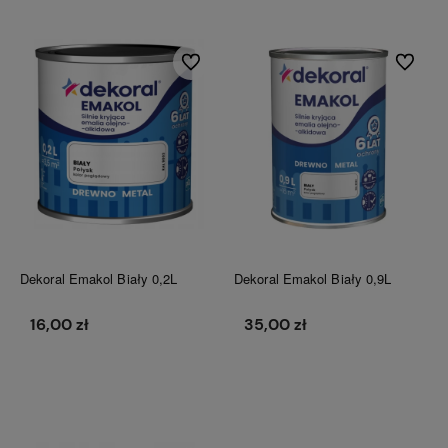
Do ulubionych
Do ulubi
Dekoral Emakol Biały 0,2L
Dekoral Emakol Biały 0,9L
16,00 zł
35,00 zł
Do koszyka
Do koszyka