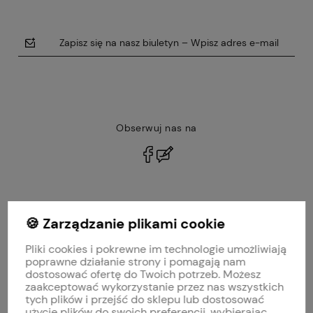
Zapisz się na nasz biuletyn – Wpisz adres e-mail
Obserwuj nas na
polityce prywatności
🍪 Zarządzanie plikami cookie
MOJE KONTO
Pliki cookies i pokrewne im technologie umożliwiają
PŁATNOŚCI I DOSTAWA
poprawne działanie strony i pomagają nam
dostosować ofertę do Twoich potrzeb. Możesz
zaakceptować wykorzystanie przez nas wszystkich
INFORMACJE
tych plików i przejść do sklepu lub dostosować
użycie plików do swoich preferencji, wybierając