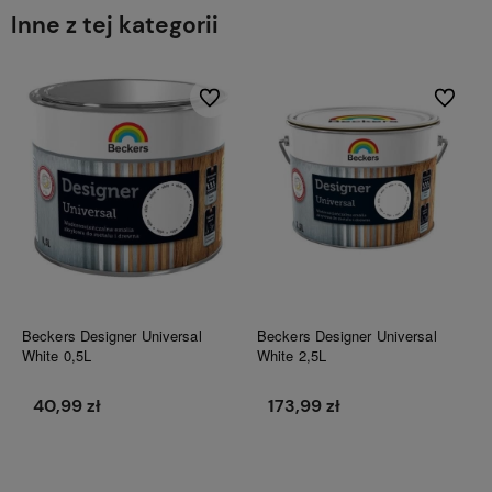
Inne z tej kategorii
Do ulubionych
Do ulubi
Beckers Designer Universal
Beckers Designer Universal
White 0,5L
White 2,5L
40,99 zł
173,99 zł
Do koszyka
Do koszyka