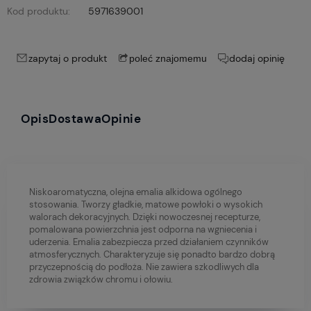
Kod produktu:
5971639001
zapytaj o produkt
dodaj opinię
poleć znajomemu
Opis
Dostawa
Opinie
Niskoaromatyczna, olejna emalia alkidowa ogólnego
stosowania. Tworzy gładkie, matowe powłoki o wysokich
walorach dekoracyjnych. Dzięki nowoczesnej recepturze,
pomalowana powierzchnia jest odporna na wgniecenia i
uderzenia. Emalia zabezpiecza przed działaniem czynników
atmosferycznych. Charakteryzuje się ponadto bardzo dobrą
przyczepnością do podłoża. Nie zawiera szkodliwych dla
zdrowia związków chromu i ołowiu.