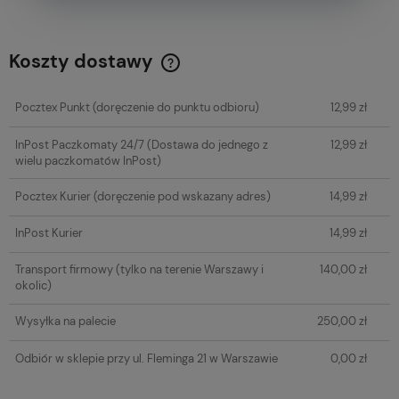
Koszty dostawy
Cena nie zawiera ewentualnych kosztów płatności
Pocztex Punkt
(doręczenie do punktu odbioru)
12,99 zł
InPost Paczkomaty 24/7
(Dostawa do jednego z
12,99 zł
wielu paczkomatów InPost)
Pocztex Kurier
(doręczenie pod wskazany adres)
14,99 zł
InPost Kurier
14,99 zł
Transport firmowy
(tylko na terenie Warszawy i
140,00 zł
okolic)
Wysyłka na palecie
250,00 zł
Odbiór w sklepie przy ul. Fleminga 21 w Warszawie
0,00 zł