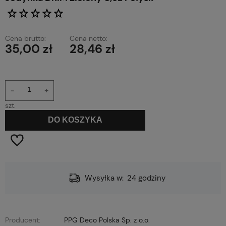
Cena brutto:
Cena netto:
35,00 zł
28,46 zł
-
+
szt.
DO KOSZYKA
Wysyłka w:
24 godziny
Producent:
PPG Deco Polska Sp. z o.o.