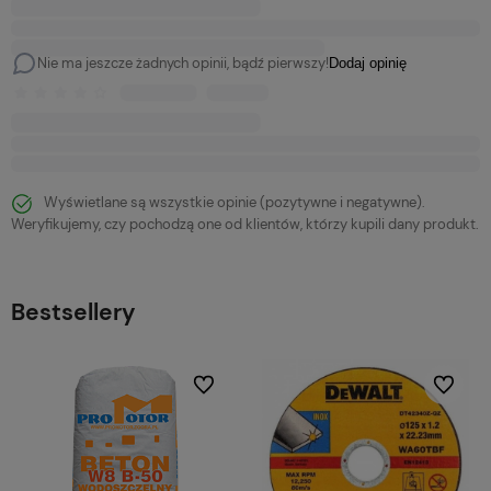
Nie ma jeszcze żadnych opinii, bądź pierwszy!
Dodaj opinię
Wyświetlane są wszystkie opinie (pozytywne i negatywne).
Weryfikujemy, czy pochodzą one od klientów, którzy kupili dany produkt.
Bestsellery
bionych
Do ulubionych
Do ulubi