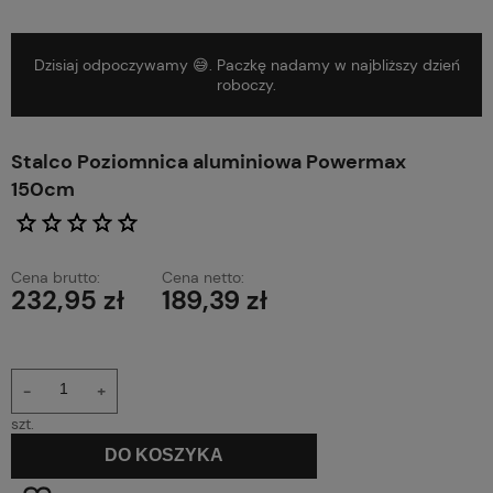
Dzisiaj odpoczywamy 😅. Paczkę nadamy w najbliższy dzień
roboczy.
Stalco Poziomnica aluminiowa Powermax
150cm
Cena brutto:
Cena netto:
232,95 zł
189,39 zł
-
+
szt.
DO KOSZYKA