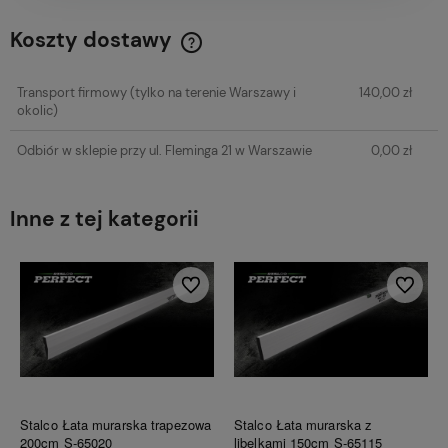
Koszty dostawy
Cena nie zawiera ewentualnych kosztów płatności
Transport firmowy
(tylko na terenie Warszawy i
140,00 zł
okolic)
Odbiór w sklepie przy ul. Fleminga 21 w Warszawie
0,00 zł
Inne z tej kategorii
Do ulubionych
Do ulubi
Stalco Łata murarska trapezowa
Stalco Łata murarska z
200cm S-65020
libelkami 150cm S-65115