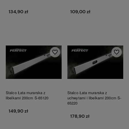
134,90 zł
109,00 zł
Do koszyka
Do koszyka
Do ulubionych
Do ulubi
Stalco Łata murarska z
Stalco Łata murarska z
libelkami 200cm S-65120
uchwytami i libelkami 200cm S-
65220
149,90 zł
178,90 zł