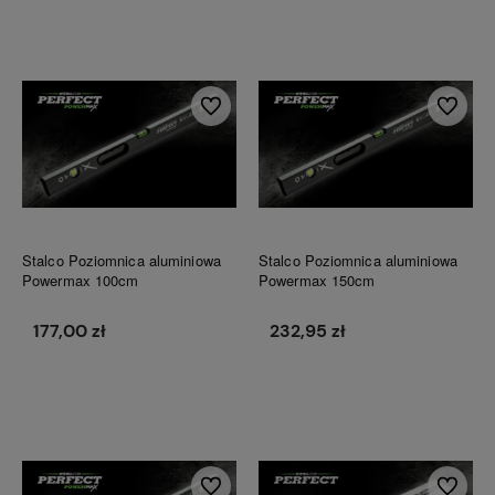
Do koszyka
Do koszyka
Do ulubionych
Do ulubi
Stalco Poziomnica aluminiowa
Stalco Poziomnica aluminiowa
Powermax 100cm
Powermax 150cm
177,00 zł
232,95 zł
Do koszyka
Do koszyka
Do ulubionych
Do ulubi