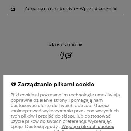
Zapisz się na nasz biuletyn – Wpisz adres e-mail
Obserwuj nas na
polityce prywatności
🍪 Zarządzanie plikami cookie
MOJE KONTO
Pliki cookies i pokrewne im technologie umożliwiają
PŁATNOŚCI I DOSTAWA
poprawne działanie strony i pomagają nam
dostosować ofertę do Twoich potrzeb. Możesz
zaakceptować wykorzystanie przez nas wszystkich
INFORMACJE
tych plików i przejść do sklepu lub dostosować
użycie plików do swoich preferencji, wybierając
opcję "Dostosuj zgody".
Więcej o plikach cookies
O NAS