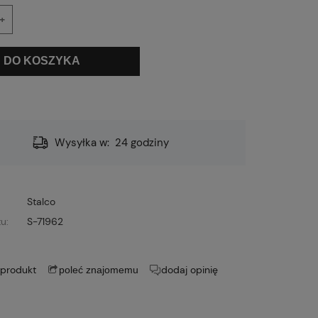
+
DO KOSZYKA
Wysyłka w:
24 godziny
Stalco
u:
S-71962
 produkt
dodaj opinię
poleć znajomemu