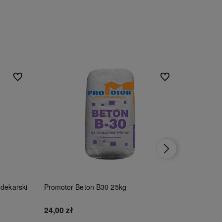
Do ulubionych
Do ulubionych
 dekarski
Promotor Beton B30 25kg
Tytan Czy
100ml
24,00 zł
46,00 zł