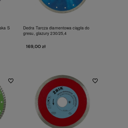
rska S
Dedra Tarcza diamentowa ciągła do
gresu, glazury 230/25,4
169,00 zł
Do koszyka
Do ulubionych
Do ulubionych