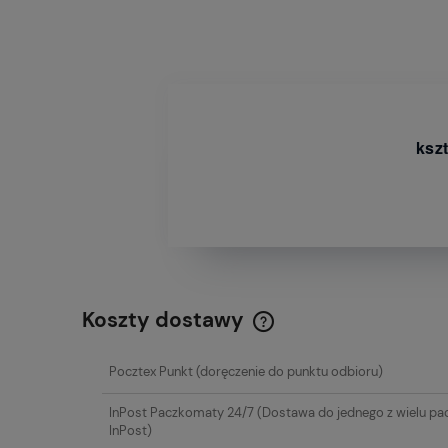
ksz
Koszty dostawy
Cena nie zawiera ewentualn
Pocztex Punkt
(doręczenie do punktu odbioru)
płatności
InPost Paczkomaty 24/7
(Dostawa do jednego z wielu p
InPost)