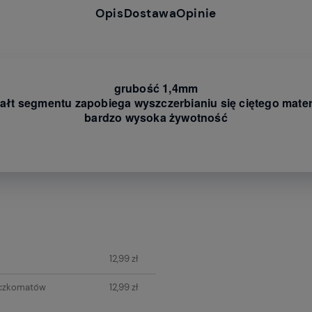
Opis
Dostawa
Opinie
grubość 1,4mm
tałt segmentu zapobiega wyszczerbianiu się ciętego mater
bardzo wysoka żywotność
ych kosztów
12,99 zł
aczkomatów
12,99 zł