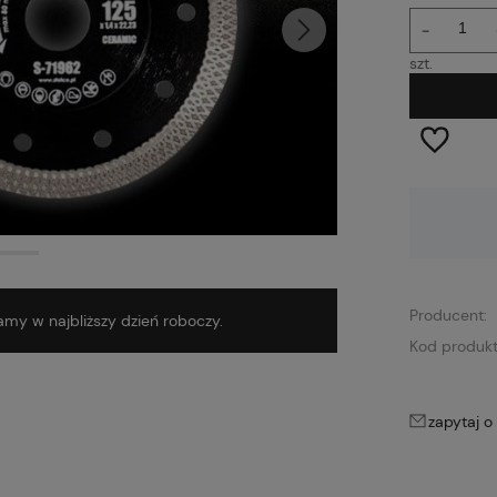
-
szt.
Dostępność:
Dostępny
Producent:
my w najbliższy dzień roboczy.
Kod produkt
zapytaj o