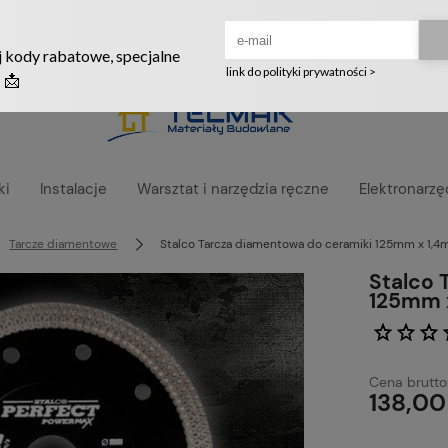
Ruszyła nowa szata graficzna naszego sklepu! ❤️
ki
Instalacje
Warsztat i narzędzia ręczne
Elektronarzę
Tarcze diamentowe
Stalco Tarcza diamentowa do ceramiki 125mm x 1,
Stalco 
125mm 
Cena brutto
138,00