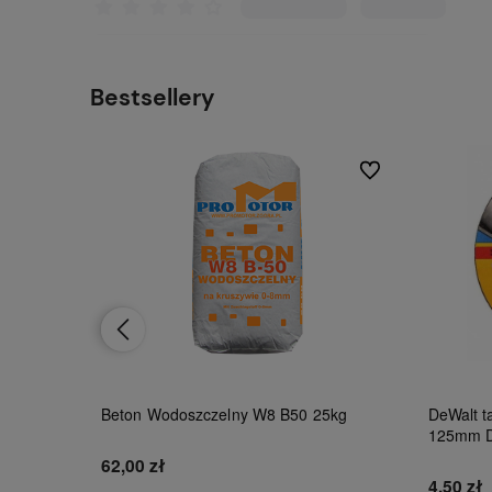
Bestsellery
Do ulubionych
Do ulubionych
Beton Wodoszczelny W8 B50 25kg
DeWalt ta
125mm 
62,00 zł
4,50 zł