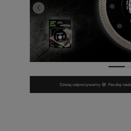
Dostawa:
od 12,99 zł
- Pocztex Punkt
Dzisiaj odpoczywamy 😅. Paczkę nada