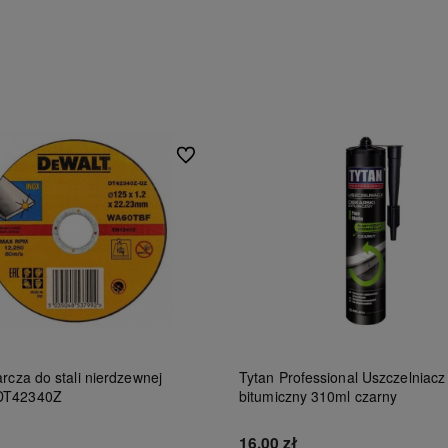
Do ulubionych
rcza do stali nierdzewnej
Tytan Professional Uszczelniacz
DT42340Z
bitumiczny 310ml czarny
16,00 zł