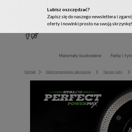
222905958
sklep@telmak.pl
Materiały budowlane
Farby i tyn
Telmak
Elektronarzędzia i akcesoria
Tarcze i piły