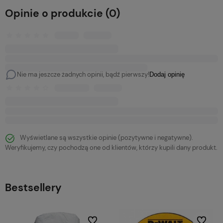
Opinie o produkcie (0)
Nie ma jeszcze żadnych opinii, bądź pierwszy!
Dodaj opinię
Wyświetlane są wszystkie opinie (pozytywne i negatywne).
Weryfikujemy, czy pochodzą one od klientów, którzy kupili dany produkt.
Bestsellery
bionych
Do ulubionych
Do ulubi