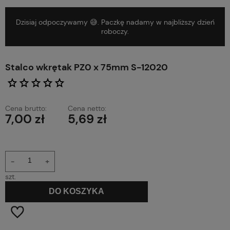
Dzisiaj odpoczywamy 😅. Paczkę nadamy w najbliższy dzień
roboczy.
Stalco wkrętak PZ0 x 75mm S-12020
Cena brutto:
Cena netto:
7,00 zł
5,69 zł
-
+
szt.
DO KOSZYKA