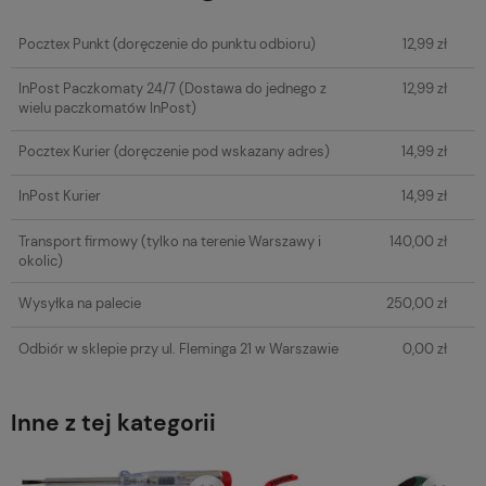
Cena nie zawiera ewentualnych kosztów płatności
Pocztex Punkt
(doręczenie do punktu odbioru)
12,99 zł
InPost Paczkomaty 24/7
(Dostawa do jednego z
12,99 zł
wielu paczkomatów InPost)
Pocztex Kurier
(doręczenie pod wskazany adres)
14,99 zł
InPost Kurier
14,99 zł
Transport firmowy
(tylko na terenie Warszawy i
140,00 zł
okolic)
Wysyłka na palecie
250,00 zł
Odbiór w sklepie przy ul. Fleminga 21 w Warszawie
0,00 zł
Inne z tej kategorii