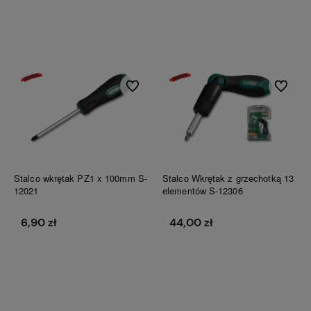
Do koszyka
Do koszyka
Do ulubionych
Do ulubi
Stalco wkrętak PZ1 x 100mm S-
Stalco Wkrętak z grzechotką 13
12021
elementów S-12306
6,90 zł
44,00 zł
Do koszyka
Do koszyka