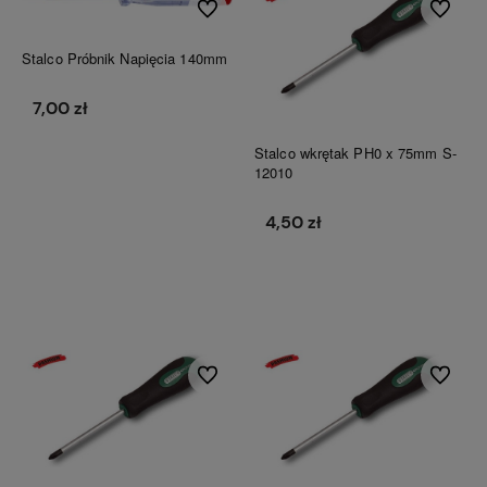
Do ulubionych
Do ulubi
Stalco Próbnik Napięcia 140mm
7,00 zł
Stalco wkrętak PH0 x 75mm S-
12010
Do koszyka
4,50 zł
Do koszyka
Do ulubionych
Do ulubi