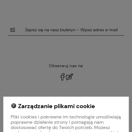
Zapisz się na nasz biuletyn – Wpisz adres e-mail
Obserwuj nas na
polityce prywatności
🍪 Zarządzanie plikami cookie
MOJE KONTO
Pliki cookies i pokrewne im technologie umożliwiają
PŁATNOŚCI I DOSTAWA
poprawne działanie strony i pomagają nam
dostosować ofertę do Twoich potrzeb. Możesz