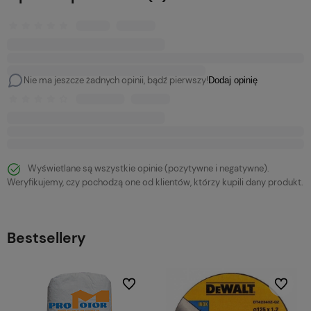
Nie ma jeszcze żadnych opinii, bądź pierwszy!
Dodaj opinię
Wyświetlane są wszystkie opinie (pozytywne i negatywne).
Weryfikujemy, czy pochodzą one od klientów, którzy kupili dany produkt.
Bestsellery
bionych
Do ulubionych
Do ulubi