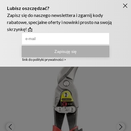
Ruszyła nowa szata graficzna naszego sklepu! ❤️
222905958
sklep@telmak.pl
Telmak
Warsztat i narzędzia ręczne
Narzędzia do cięcia i obróbki