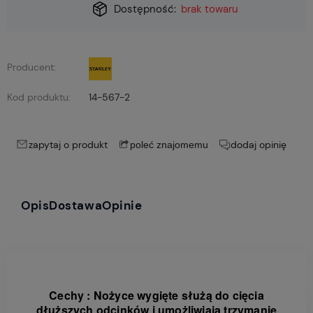
Dostępność:
brak towaru
Producent:
Kod produktu:
14-567-2
zapytaj o produkt
dodaj opinię
poleć znajomemu
Opis
Dostawa
Opinie
Cechy : Nożyce wygięte służą do cięcia
dłuższych odcinków i umożliwiają trzymanie