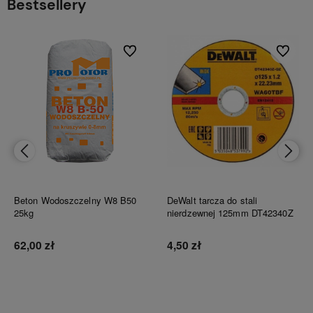
Bestsellery
bionych
Do ulubionych
Do ulubi
Beton Wodoszczelny W8 B50
DeWalt tarcza do stali
25kg
nierdzewnej 125mm DT42340Z
62,00 zł
4,50 zł
Do koszyka
Do koszyka