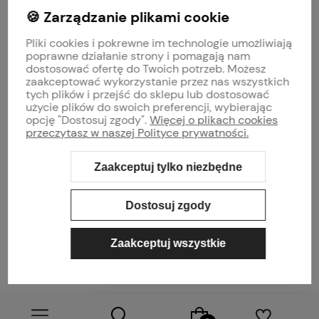
🍪 Zarządzanie plikami cookie
MOJE KONTO
Pliki cookies i pokrewne im technologie umożliwiają
PŁATNOŚCI I DOSTAWA
poprawne działanie strony i pomagają nam
dostosować ofertę do Twoich potrzeb. Możesz
zaakceptować wykorzystanie przez nas wszystkich
INFORMACJE
tych plików i przejść do sklepu lub dostosować
użycie plików do swoich preferencji, wybierając
opcję "Dostosuj zgody".
Więcej o plikach cookies
O NAS
przeczytasz w naszej Polityce prywatności.
Zaakceptuj tylko niezbędne
Sklep internetowy Shoper Premium
Szablon Shoper Modern 3.0™
od
GrowCommerce
Dostosuj zgody
Zaakceptuj wszystkie