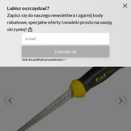
Ruszyła nowa szata graficzna naszego sklepu! ❤️
222905958
sklep@telmak.pl
Telmak
Warsztat i narzędzia ręczne
Narzędzia do cięcia i obróbki